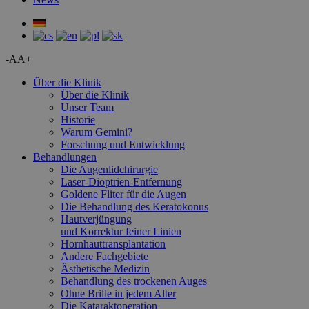
-A
A+
Über die Klinik
Über die Klinik
Unser Team
Historie
Warum Gemini?
Forschung und Entwicklung
Behandlungen
Die Augenlidchirurgie
Laser-Dioptrien-Entfernung
Goldene Fliter für die Augen
Die Behandlung des Keratokonus
Hautverjüngung
und Korrektur feiner Linien
Hornhauttransplantation
Andere Fachgebiete
Ästhetische Medizin
Behandlung des trockenen Auges
Ohne Brille in jedem Alter
Die Kataraktoperation