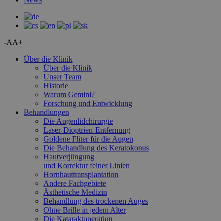
-A
A+
Über die Klinik
Über die Klinik
Unser Team
Historie
Warum Gemini?
Forschung und Entwicklung
Behandlungen
Die Augenlidchirurgie
Laser-Dioptrien-Entfernung
Goldene Fliter für die Augen
Die Behandlung des Keratokonus
Hautverjüngung
und Korrektur feiner Linien
Hornhauttransplantation
Andere Fachgebiete
Ästhetische Medizin
Behandlung des trockenen Auges
Ohne Brille in jedem Alter
Die Kataraktoperation