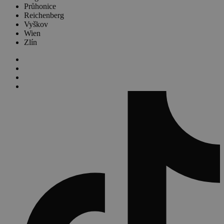
Průhonice
Reichenberg
Vyškov
Wien
Zlín