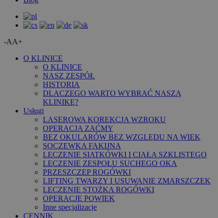
-A
A+
O KLINICE
O KLINICE
NASZ ZESPÓŁ
HISTORIA
DLACZEGO WARTO WYBRAĆ NASZĄ
KLINIKĘ?
Usługi
LASEROWA KOREKCJA WZROKU
OPERACJA ZAĆMY
BEZ OKULARÓW BEZ WZGLĘDU NA WIEK
SOCZEWKA FAKIJNA
LECZENIE SIATKÓWKI I CIAŁA SZKLISTEGO
LECZENIE ZESPOŁU SUCHEGO OKA
PRZESZCZEP ROGÓWKI
LIFTING TWARZY I USUWANIE ZMARSZCZEK
LECZENIE STOŻKA ROGÓWKI
OPERACJE POWIEK
Inne specjalizacje
CENNIK