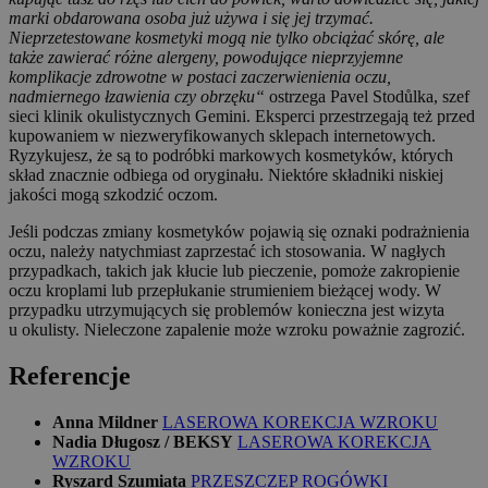
marki obdarowana osoba już używa i się jej trzymać.
Nieprzetestowane kosmetyki mogą nie tylko obciążać skórę, ale
także zawierać różne alergeny, powodujące nieprzyjemne
komplikacje zdrowotne w postaci zaczerwienienia oczu,
nadmiernego łzawienia czy obrzęku“
ostrzega Pavel Stodůlka, szef
sieci klinik okulistycznych Gemini. Eksperci przestrzegają też przed
kupowaniem w niezweryfikowanych sklepach internetowych.
Ryzykujesz, że są to podróbki markowych kosmetyków, których
skład znacznie odbiega od oryginału. Niektóre składniki niskiej
jakości mogą szkodzić oczom.
Jeśli podczas zmiany kosmetyków pojawią się oznaki podrażnienia
oczu, należy natychmiast zaprzestać ich stosowania. W nagłych
przypadkach, takich jak kłucie lub pieczenie, pomoże zakropienie
oczu kroplami lub przepłukanie strumieniem bieżącej wody. W
przypadku utrzymujących się problemów konieczna jest wizyta
u okulisty. Nieleczone zapalenie może wzroku poważnie zagrozić.
Referencje
Anna Mildner
LASEROWA KOREKCJA WZROKU
Nadia Długosz / BEKSY
LASEROWA KOREKCJA
WZROKU
Ryszard Szumiata
PRZESZCZEP ROGÓWKI