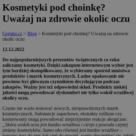
Kosmetyki pod choinkę?
Uważaj na zdrowie okolic oczu
Gemini.cz
>
Blog
>
Kosmetyki pod choinkę? Uważaj na zdrowie
okolic oczu
12.12.2022
Do najpopularniejszych prezentów świątecznych co roku
zaliczamy kosmetyki. Dzięki zakupom internetowym wybór jest
tym bardziej skomplikowany, że wybieramy spośród mnóstwa
produktów i marek kosmetycznych. Ładne opakowanie nie
powinno być głównym czynnikiem decydującym podczas
zakupów. Ważny jest też odpowiedni skład. Produkty niskiej
jakości mogą powodować dyskomfort nie tylko wokół wrażliwej
okolicy oczu.
Często nie warto testować nowych, niesprawdzonych marek
kosmetycznych. Substancje zapachowe, ekstrakty roślinne czy
konserwanty mogą powodować nieprzyjemne reakcje alergiczne.
„Skóra wokół oczu jest bardzo wrażliwa i cierpi z powodu częstej
zmiany kosmetyków. Samo oko również jest bardzo wrażliwe –
kupując tusz do rzęs lub cień do powiek, warto dowiedzieć się, jakiej