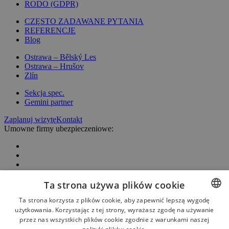
RODO (GDPR)
CZĘSTO ZADAWANE PYTANIA
REFERENCJE
Blog
Ostrawa – Bělský Les
Ostrawa – Hrušov
Zlín
Sekcja spec.
Gemini partner
Zaplanuj wizytę
Kontakt
Umowne firmy ubezpieczeniowe:
Ta strona używa plików cookie
Ta strona korzysta z plików cookie, aby zapewnić lepszą wygodę
użytkowania. Korzystając z tej strony, wyrażasz zgodę na używanie
CZECH
przez nas wszystkich plików cookie zgodnie z warunkami naszej
ENGLISH
Nasze nagrody: