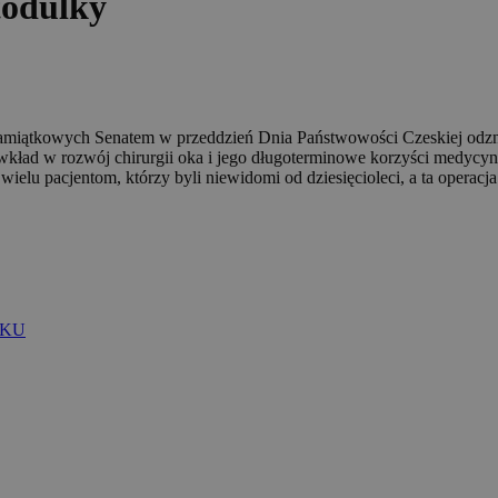
todůlky
i pamiątkowych Senatem w przeddzień Dnia Państwowości Czeskiej od
 wkład w rozwój chirurgii oka i jego długoterminowe korzyści medycyny
ielu pacjentom, którzy byli niewidomi od dziesięcioleci, a ta operacj
OKU