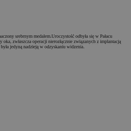
znaczony srebrnym medalem.Uroczystość odbyła się w Pałacu
 oka, zwłaszcza operacji nierozłącznie związanych z implantacją
a była jedyną nadzieją w odzyskaniu widzenia.
Leaflet