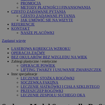
PROMOCJA
METODY PŁATNOŚCI I FINANSOWANIA
CZĘSTO ZADAWANE PYTANIA
CZĘSTO ZADAWANE PYTANIA
JAK UMÓWIĆ SIĘ NA WIZYTĘ
REFERENCJE
KONTAKT
NASZE PLACÓWKI
Zaplanuj wizytę
LASEROWA KOREKCJA WZROKU
OPERACJA ZAĆMY
BEZ OKULARÓW BEZ WZGLĘDU NA WIEK
Zabiegi plastyczne / estetyczne
OPERACJE POWIEK
LIFTING TWARZY I USUWANIE ZMARSZCZEK
Inne specjalizacje
LECZENIE STOŻKA ROGÓWKI
SOCZEWKA FAKIJNA
LECZENIE SIATKÓWKI I CIAŁA SZKLISTEGO
PRZESZCZEP ROGÓWKI
LECZENIE ZESPOŁU SUCHEGO OKA