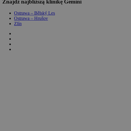
Znajdź najbliższą klinikę Gemini
Ostrawa – Bělský Les
Ostrawa – Hrušov
Zlín