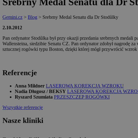
Srebrny Medal Senatu dla Dr S
Gemini.cz
>
Blog
>
Srebrny Medal Senatu dla Dr Stodůlky
2.10.2012
Pan ordynator Stodůlka był przy okazji przedania srebrnych medal
Wallensteina, siedzibie Senatu CZ. Pan ordynator zdobył nagrodę za
sztucznej rogówki typu Boston, dzięki której mógł przywrócić wzrok w
Referencje
Anna Mildner
LASEROWA KOREKCJA WZROKU
Nadia Długosz / BEKSY
LASEROWA KOREKCJA WZR
Ryszard Szumiata
PRZESZCZEP ROGÓWKI
Wszystkie referencje
Nasze kliniki