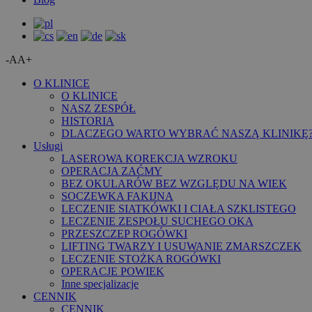
-A
A+
O KLINICE
O KLINICE
NASZ ZESPÓŁ
HISTORIA
DLACZEGO WARTO WYBRAĆ NASZĄ KLINIKĘ
Usługi
LASEROWA KOREKCJA WZROKU
OPERACJA ZAĆMY
BEZ OKULARÓW BEZ WZGLĘDU NA WIEK
SOCZEWKA FAKIJNA
LECZENIE SIATKÓWKI I CIAŁA SZKLISTEGO
LECZENIE ZESPOŁU SUCHEGO OKA
PRZESZCZEP ROGÓWKI
LIFTING TWARZY I USUWANIE ZMARSZCZEK
LECZENIE STOŻKA ROGÓWKI
OPERACJE POWIEK
Inne specjalizacje
CENNIK
CENNIK