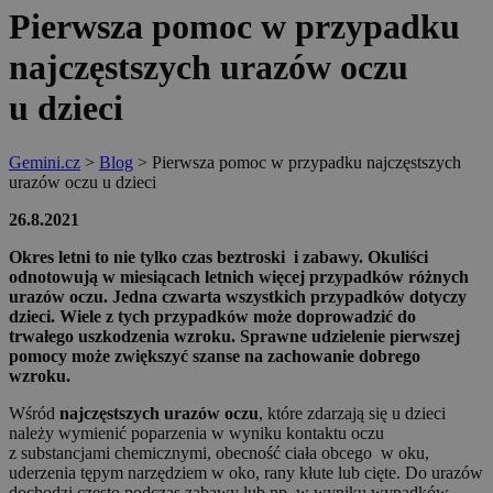
Pierwsza pomoc w przypadku
najczęstszych urazów oczu
u dzieci
Gemini.cz
>
Blog
>
Pierwsza pomoc w przypadku najczęstszych
urazów oczu u dzieci
26.8.2021
Okres letni to nie tylko czas beztroski i zabawy. Okuliści
odnotowują w miesiącach letnich więcej przypadków różnych
urazów oczu. Jedna czwarta wszystkich przypadków dotyczy
dzieci. Wiele z tych przypadków może doprowadzić do
trwałego uszkodzenia wzroku. Sprawne udzielenie pierwszej
pomocy może zwiększyć szanse na zachowanie dobrego
wzroku.
Wśród
najczęstszych urazów oczu
, które zdarzają się u dzieci
należy wymienić poparzenia w wyniku kontaktu oczu
z substancjami chemicznymi, obecność ciała obcego w oku,
uderzenia tępym narzędziem w oko, rany kłute lub cięte. Do urazów
dochodzi często podczas zabawy lub np. w wyniku wypadków