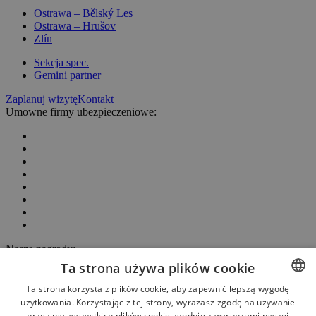
Ostrawa – Bělský Les
Ostrawa – Hrušov
Zlín
Sekcja spec.
Gemini partner
Zaplanuj wizytę
Kontakt
Umowne firmy ubezpieczeniowe:
Nasze nagrody:
Ta strona używa plików cookie
Ta strona korzysta z plików cookie, aby zapewnić lepszą wygodę
użytkowania. Korzystając z tej strony, wyrażasz zgodę na używanie
CZECH
przez nas wszystkich plików cookie zgodnie z warunkami naszej