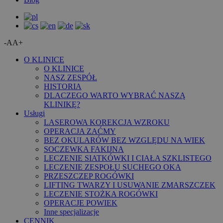
-A
A+
O KLINICE
O KLINICE
NASZ ZESPÓŁ
HISTORIA
DLACZEGO WARTO WYBRAĆ NASZĄ
KLINIKĘ?
Usługi
LASEROWA KOREKCJA WZROKU
OPERACJA ZAĆMY
BEZ OKULARÓW BEZ WZGLĘDU NA WIEK
SOCZEWKA FAKIJNA
LECZENIE SIATKÓWKI I CIAŁA SZKLISTEGO
LECZENIE ZESPOŁU SUCHEGO OKA
PRZESZCZEP ROGÓWKI
LIFTING TWARZY I USUWANIE ZMARSZCZEK
LECZENIE STOŻKA ROGÓWKI
OPERACJE POWIEK
Inne specjalizacje
CENNIK