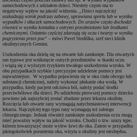
samochodowych z udziałem dzieci. Niestety często ma to
negatywny wpływ na jakość widzenia.
„Dzieci najczęściej
uszkadzają wzrok podczas zabawy, uprawiana sportu lub w wyniku
wypadków i stłuczek samochodowych. Do urazów często dochodzi
również w wyniku kontaktu z ostrymi przedmiotami lub środkami
chemicznymi. Ostatnio częściej zdarzają się oczu i twarzy w wyniku
pogryzienia przez psa“
– mówi Pavel Stodůlka, szef sieci klinik
okulistycznych Gemini.
Uszkodzenia oka dzielą się na otwarte lub zamknięte. Dla otwartych
ran typowe jest wniknięcie ostrych przedmiotów w tkanki oczu
i wiążą się z wyższym ryzykiem trwałego uszkodzenia wzroku. W
obu przypadkach szybkie i precyzyjne udzielenie pomocy jest
najważniejsze. W wypadku pojawienia się w oku ciała obcego lub
substancji chemicznej, należy wykonać płukanie oka wodą. W
przypadku, kiedy pacjent odczuwa ból, należy podać środki
przeciwbólowe dla dzieci. Po udzieleniu pierwszej pomocy dziecko
powinno jak najszybciej zostać zbadane przez lekarza okulistę.
Rozcięcia lub otwarte rany wymagają natychmiastowej interwencji
lekarza. Najczęściej tego typu rany wymagają też zabiegu
chirurgicznego. Jednak również zamknięte uszkodzenia oczu mogą
mieć poważny wpływ na jakość wzroku. Chodzi o tzw. urazy tępe,
którem towarzyszyć może wylew krwi do oka. Zatem w przypadku
jakiegokolwiek poranienia oka, wizyta u okulisty jest niezbędna.