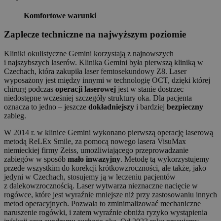
Komfortowe warunki
Zaplecze techniczne na najwyższym poziomie
Kliniki okulistyczne Gemini korzystają z najnowszych
i najszybszych laserów. Klinika Gemini była pierwszą kliniką w
Czechach, która zakupiła laser femtosekundowy Z8. Laser
wyposażony jest między innymi w technologię OCT, dzięki której
chirurg podczas
operacji laserowej
jest w stanie dostrzec
niedostępne wcześniej szczegóły struktury oka. Dla pacjenta
oznacza to jedno – jeszcze
dokładniejszy
i bardziej
bezpieczny
zabieg.
W 2014 r. w klinice Gemini wykonano pierwszą operację laserową
metodą ReLEx Smile, za pomocą nowego lasera VisuMax
niemieckiej firmy Zeiss, umożliwiającego przeprowadzanie
zabiegów w sposób
mało inwazyjny
. Metodę tą wykorzystujemy
przede wszystkim do korekcji krótkowzroczności, ale także, jako
jedyni w Czechach, stosujemy ją w leczeniu pacjentów
z dalekowzrocznością. Laser wytwarza nieznaczne nacięcie w
rogówce, które jest wyraźnie mniejsze niż przy zastosowaniu innych
metod operacyjnych. Pozwala to zminimalizować mechaniczne
naruszenie rogówki, i zatem wyraźnie obniża ryzyko wystąpienia