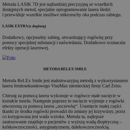
Metoda LASIK 7D jest najbardziej precyzyjną ze wszelkich
dostępnych metod, specjalne oprogramowanie lasera śledzi
i przewiduje wszelkie możliwe mikroruchy oka podczas zabiegu.
LASIK EXTRA (z dopłatą)
Dodatkowy, opcjonalny zabieg, utwardzający rogówkę przy
pomocy specjalnej substancji i naświetlania. Dodatkowo wzmacnia
efekty operacji laserowej.
METODA RELEX SMILE
Metoda ReLEx Smile jest małoinwazyjną metodą z wykorzystaniem
lasera femtosekundowego VisuMax niemieckiej firmy Carl Zeiss.
Chirurg za pomocą lasera wykonuje w rogówce małe nacięcie w
kształcie tunelu. Następnie poprzez to nacięcie wyjmuje z rogówki
utworzoną za pomocą lasera „soczewkę“. Usunięcie małej części
tkanki ze środka rogówki prowadzi do zmiany jej krzywizny, przez
co korygowana jest wada wzroku. Metoda ta, najlepsze
zastosowanie znajduje u pacjentów z wyższą wadą dioptryczną –
krótkowzroczności, astygmatyzmem, dalekowzrocznością.