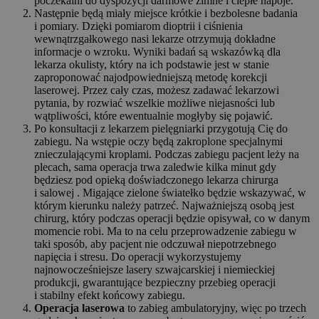
poczekalni do dyspozycji darmowe zimne i ciepłe napoje.
Następnie będą miały miejsce krótkie i bezbolesne badania
i pomiary. Dzięki pomiarom dioptrii i ciśnienia
wewnątrzgałkowego nasi lekarze otrzymują dokładne
informacje o wzroku. Wyniki badań są wskazówką dla
lekarza okulisty, który na ich podstawie jest w stanie
zaproponować najodpowiedniejszą metodę korekcji
laserowej. Przez cały czas, możesz zadawać lekarzowi
pytania, by rozwiać wszelkie możliwe niejasności lub
wątpliwości, które ewentualnie mogłyby się pojawić.
Po konsultacji z lekarzem pielęgniarki przygotują Cię do
zabiegu. Na wstępie oczy będą zakroplone specjalnymi
znieczulającymi kroplami. Podczas zabiegu pacjent leży na
plecach, sama operacja trwa zaledwie kilka minut gdy
będziesz pod opieką doświadczonego lekarza chirurga
i salowej . Migające zielone światełko będzie wskazywać, w
którym kierunku należy patrzeć. Najważniejszą osobą jest
chirurg, który podczas operacji będzie opisywał, co w danym
momencie robi. Ma to na celu przeprowadzenie zabiegu w
taki sposób, aby pacjent nie odczuwał niepotrzebnego
napięcia i stresu. Do operacji wykorzystujemy
najnowocześniejsze lasery szwajcarskiej i niemieckiej
produkcji, gwarantujące bezpieczny przebieg operacji
i stabilny efekt końcowy zabiegu.
Operacja laserowa
to zabieg ambulatoryjny, więc po trzech