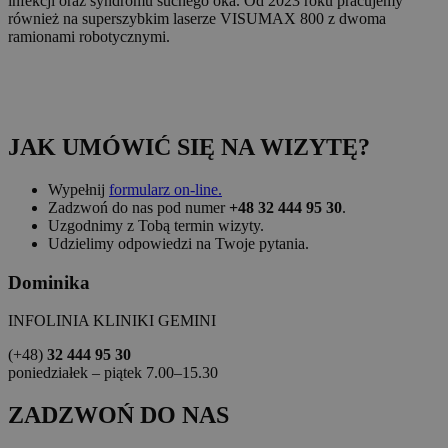
infekcji oraz syndromu suchego oka. Od 2023 roku pracujemy
również na superszybkim laserze VISUMAX 800 z dwoma
ramionami robotycznymi.
JAK UMÓWIĆ SIĘ NA WIZYTĘ?
Wypełnij
formularz on-line.
Zadzwoń do nas pod numer
+48 32 444 95 30
.
Uzgodnimy z Tobą termin wizyty.
Udzielimy odpowiedzi na Twoje pytania.
Dominika
INFOLINIA KLINIKI GEMINI
(+48)
32 444 95 30
poniedziałek – piątek 7.00–15.30
ZADZWOŃ DO NAS