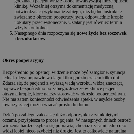
godzinach pacjent wraz z osobą towarzyszącą może opuścić
klinikę. Wcześniej otrzyma dokumentację medyczną
potwierdzającą wykonanie zabiegu, niezbędne instrukcje
związane z okresem pooperacyjnym, odpowiednie krople
i okulary przeciwsłoneczne. Ustalany jest również termin
wizyty kontrolnej.
Następnego dnia rozpoczyna się
nowe życie bez soczewek
i bez okularów.
Okres pooperacyjny
Bezpośrednio po operacji widzenie może być zamglone, sytuacja
jednak ulega poprawie w ciągu kilku godzin czasem kilku dni.
Zdarza się, że pacjenci z wyższą wadą wzroku, widzą znaczącą
poprawę bezpośrednio po zabiegu. Jeszcze w klinice pacjent
otrzyma krople, które należy stosować w okresie pooperacyjnym.
Nie ma zatem konieczności odwiedzenia apteki, w asyście osoby
towarzyszącej można wracać prosto do domu.
Dzień po zabiegu zaleca się dużo odpoczynku z zamkniętymi
oczami, przyśpiesza to proces gojenia. W następnych dniach ostrość
widzenia bardzo szybko się poprawia, chociaż czasami jedno oko
widzi lepiej nieco szybciej niż drugie. Jest to całkowicie naturalna