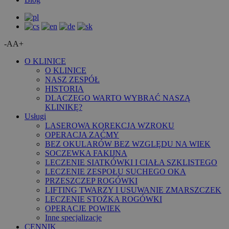
-A
A+
O KLINICE
O KLINICE
NASZ ZESPÓŁ
HISTORIA
DLACZEGO WARTO WYBRAĆ NASZĄ
KLINIKĘ?
Usługi
LASEROWA KOREKCJA WZROKU
OPERACJA ZAĆMY
BEZ OKULARÓW BEZ WZGLĘDU NA WIEK
SOCZEWKA FAKIJNA
LECZENIE SIATKÓWKI I CIAŁA SZKLISTEGO
LECZENIE ZESPOŁU SUCHEGO OKA
PRZESZCZEP ROGÓWKI
LIFTING TWARZY I USUWANIE ZMARSZCZEK
LECZENIE STOŻKA ROGÓWKI
OPERACJE POWIEK
Inne specjalizacje
CENNIK