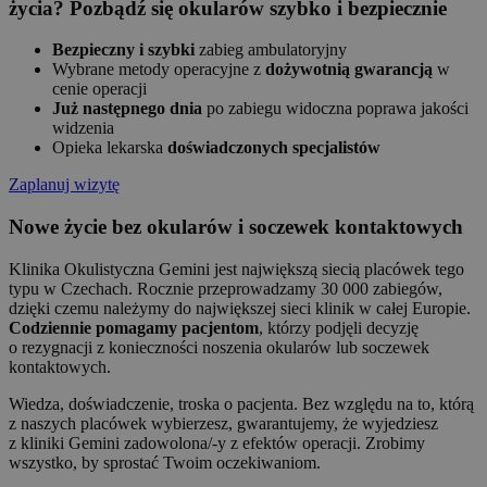
życia? Pozbądź się okularów szybko i bezpiecznie
Bezpieczny i szybki
zabieg ambulatoryjny
Wybrane metody operacyjne z
dożywotnią gwarancją
w
cenie operacji
Już następnego dnia
po zabiegu widoczna poprawa jakości
widzenia
Opieka lekarska
doświadczonych specjalistów
Zaplanuj wizytę
Nowe życie bez okularów i soczewek kontaktowych
Klinika Okulistyczna Gemini jest największą siecią placówek tego
typu w Czechach. Rocznie przeprowadzamy 30 000 zabiegów,
dzięki czemu należymy do największej sieci klinik w całej Europie.
Codziennie pomagamy pacjentom
, którzy podjęli decyzję
o rezygnacji z konieczności noszenia okularów lub soczewek
kontaktowych.
Wiedza, doświadczenie, troska o pacjenta. Bez względu na to, którą
z naszych placówek wybierzesz, gwarantujemy, że wyjedziesz
z kliniki Gemini zadowolona/-y z efektów operacji. Zrobimy
wszystko, by sprostać Twoim oczekiwaniom.