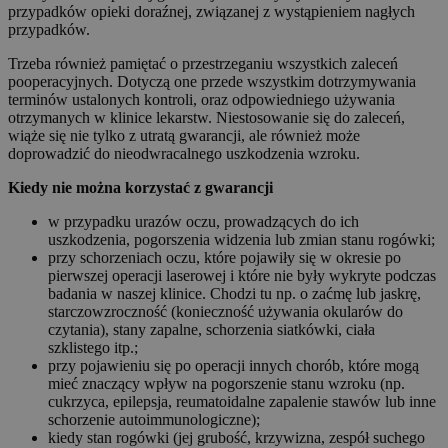
przypadków opieki doraźnej, związanej z wystąpieniem nagłych
przypadków.
Trzeba również pamiętać o przestrzeganiu wszystkich zaleceń
pooperacyjnych. Dotyczą one przede wszystkim dotrzymywania
terminów ustalonych kontroli, oraz odpowiedniego używania
otrzymanych w klinice lekarstw. Niestosowanie się do zaleceń,
wiąże się nie tylko z utratą gwarancji, ale również może
doprowadzić do nieodwracalnego uszkodzenia wzroku.
Kiedy nie można korzystać z gwarancji
w przypadku urazów oczu, prowadzących do ich
uszkodzenia, pogorszenia widzenia lub zmian stanu rogówki;
przy schorzeniach oczu, które pojawiły się w okresie po
pierwszej operacji laserowej i które nie były wykryte podczas
badania w naszej klinice. Chodzi tu np. o zaćmę lub jaskrę,
starczowzroczność (konieczność używania okularów do
czytania), stany zapalne, schorzenia siatkówki, ciała
szklistego itp.;
przy pojawieniu się po operacji innych chorób, które mogą
mieć znaczący wpływ na pogorszenie stanu wzroku (np.
cukrzyca, epilepsja, reumatoidalne zapalenie stawów lub inne
schorzenie autoimmunologiczne);
kiedy stan rogówki (jej grubość, krzywizna, zespół suchego