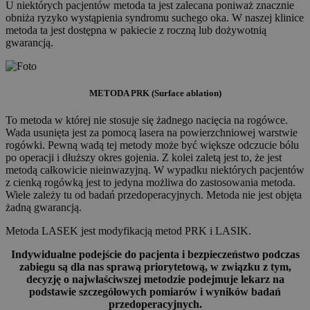
U niektórych pacjentów metoda ta jest zalecana poniważ znacznie
obniża ryzyko wystąpienia syndromu suchego oka. W naszej klinice
metoda ta jest dostępna w pakiecie z roczną lub dożywotnią
gwarancją.
METODA PRK (Surface ablation)
To metoda w której nie stosuje się żadnego nacięcia na rogówce.
Wada usunięta jest za pomocą lasera na powierzchniowej warstwie
rogówki. Pewną wadą tej metody może być większe odczucie bólu
po operacji i dłuższy okres gojenia. Z kolei zaletą jest to, że jest
metodą całkowicie nieinwazyjną. W wypadku niektórych pacjentów
z cienką rogówką jest to jedyna możliwa do zastosowania metoda.
Wiele zależy tu od badań przedoperacyjnych. Metoda nie jest objęta
żadną gwarancją.
Metoda LASEK jest modyfikacją metod PRK i LASIK.
Indywidualne podejście do pacjenta i bezpieczeństwo podczas
zabiegu są dla nas sprawą priorytetową, w związku z tym,
decyzję o najwłaściwszej metodzie podejmuje lekarz na
podstawie szczegółowych pomiarów i wyników badań
przedoperacyjnych.