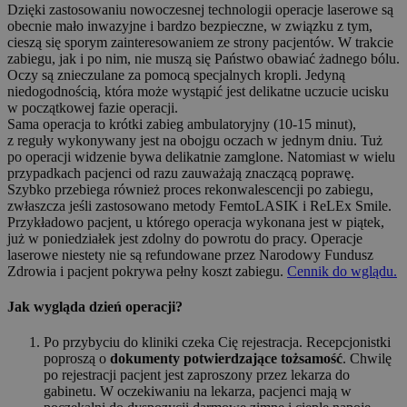
Dzięki zastosowaniu nowoczesnej technologii operacje laserowe są
obecnie mało inwazyjne i bardzo bezpieczne, w związku z tym,
cieszą się sporym zainteresowaniem ze strony pacjentów. W trakcie
zabiegu, jak i po nim, nie muszą się Państwo obawiać żadnego bólu.
Oczy są znieczulane za pomocą specjalnych kropli. Jedyną
niedogodnością, która może wystąpić jest delikatne uczucie ucisku
w początkowej fazie operacji.
Sama operacja to krótki zabieg ambulatoryjny (10-15 minut),
z reguły wykonywany jest na obojgu oczach w jednym dniu. Tuż
po operacji widzenie bywa delikatnie zamglone. Natomiast w wielu
przypadkach pacjenci od razu zauważają znaczącą poprawę.
Szybko przebiega również proces rekonwalescencji po zabiegu,
zwłaszcza jeśli zastosowano metody FemtoLASIK i ReLEx Smile.
Przykładowo pacjent, u którego operacja wykonana jest w piątek,
już w poniedziałek jest zdolny do powrotu do pracy. Operacje
laserowe niestety nie są refundowane przez Narodowy Fundusz
Zdrowia i pacjent pokrywa pełny koszt zabiegu.
Cennik do wglądu.
Jak wygląda dzień operacji?
Po przybyciu do kliniki czeka Cię rejestracja. Recepcjonistki
poproszą o
dokumenty potwierdzające tożsamość
. Chwilę
po rejestracji pacjent jest zaproszony przez lekarza do
gabinetu. W oczekiwaniu na lekarza, pacjenci mają w