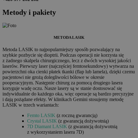
Metody i pakiety
METODA LASIK
Metoda LASIK to najpopularniejszy sposób pozwalający na
szybkie pozbycie się dioptrii. Podczas operacji nie korzysta się
z żadnego skalpela chirurgicznego, lecz z dwóch wysokiej jakości
laserów. Pierwszy laser (najczęściej femtosekundowy) wytwarza na
powierzchni oka cienki płatek tkanki (flap lub lamela), dzięki czemu
pacjentowi nie grożą dolegliwości bólowe w okresie
pooperacyjnym. Następnie chirurg za pomocą drugiego lasera
koryguje wadę oczu. Nasze lasery są w stanie dostosować się
indywidualnie do każdego oka, więc operacje są bardzo precyzyjne
i dają pożądane efekty. W klinikach Gemini stosujemy metodę
LASIK w trzech wariantach:
Femto LASIK
(z roczną gwarancją)
Crystal LASIK
(z gwarancją dożywotnią)
7D Diamant LASIK
(z gwarancją dożywotnią
z wykorzystaniem lasera 7D)