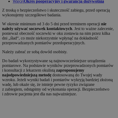
Więcej
Okres pooperacyjny i gwarancja dożywotnia
Z troską o bezpieczeństwo i skuteczność zabiegu, przed operacją
wykonujemy szczegółowe badania.
W okresie minimum od 3 do 5 dni przed terminem operacji
nie
należy używać soczewek kontaktowych
. Jest to ważne zalecenie,
ponieważ obecność soczewki w oku zostawia na nim przez kilka
dni „ślad“, co może niekorzystnie wpłynąć na dokładność
przeprowadzanych pomiarów przedoperacyjnych.
Należy zabrać ze sobą dowód osobisty.
Do badań wykorzystywane są najnowocześniejsze urządzenia
pomiarowe. Na podstawie wyników przeprowadzonych pomiarów
i konsultacji z lekarzem okulistą
zaproponujemy
najodpowiedniejszą metodę
dostosowaną do Twojej wady
wzroku. Jeżeli wyniki badań i pomiarów wykryją bardziej złożoną
wadę, lub okaże się, że istnieje pewne ryzyko związane
z zabiegiem, odstąpimy od wykonania operacji. Bezpieczeństwo
i zdrowie pacjenta jest dla nas najważniejsze.