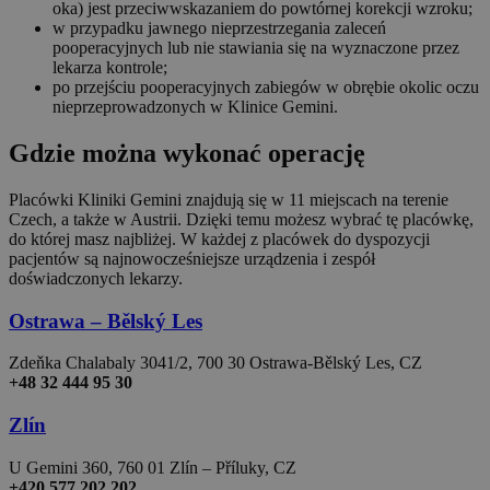
oka) jest przeciwwskazaniem do powtórnej korekcji wzroku;
w przypadku jawnego nieprzestrzegania zaleceń
pooperacyjnych lub nie stawiania się na wyznaczone przez
lekarza kontrole;
po przejściu pooperacyjnych zabiegów w obrębie okolic oczu
nieprzeprowadzonych w Klinice Gemini.
Gdzie można wykonać operację
Placówki Kliniki Gemini znajdują się w 11 miejscach na terenie
Czech, a także w Austrii. Dzięki temu możesz wybrać tę placówkę,
do której masz najbliżej. W każdej z placówek do dyspozycji
pacjentów są najnowocześniejsze urządzenia i zespół
doświadczonych lekarzy.
Ostrawa – Bělský Les
Zdeňka Chalabaly 3041/2, 700 30 Ostrawa-Bělský Les, CZ
+48 32 444 95 30
Zlín
U Gemini 360, 760 01 Zlín – Příluky, CZ
+420 577 202 202