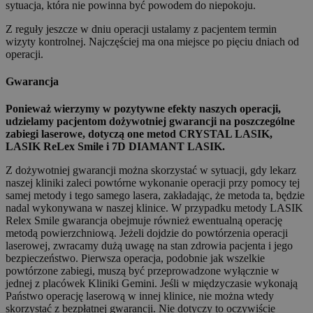
sytuacja, która nie powinna być powodem do niepokoju.
Z reguły jeszcze w dniu operacji ustalamy z pacjentem termin
wizyty kontrolnej. Najczęściej ma ona miejsce po pięciu dniach od
operacji.
Gwarancja
Ponieważ wierzymy w pozytywne efekty naszych operacji,
udzielamy pacjentom dożywotniej gwarancji na poszczególne
zabiegi laserowe, dotyczą one metod CRYSTAL LASIK,
LASIK ReLex Smile i 7D DIAMANT LASIK.
Z dożywotniej gwarancji można skorzystać w sytuacji, gdy lekarz
naszej kliniki zaleci powtórne wykonanie operacji przy pomocy tej
samej metody i tego samego lasera, zakładając, że metoda ta, będzie
nadal wykonywana w naszej klinice. W przypadku metody LASIK
Relex Smile gwarancja obejmuje również ewentualną operację
metodą powierzchniową. Jeżeli dojdzie do powtórzenia operacji
laserowej, zwracamy dużą uwagę na stan zdrowia pacjenta i jego
bezpieczeństwo. Pierwsza operacja, podobnie jak wszelkie
powtórzone zabiegi, muszą być przeprowadzone wyłącznie w
jednej z placówek Kliniki Gemini. Jeśli w międzyczasie wykonają
Państwo operację laserową w innej klinice, nie można wtedy
skorzystać z bezpłatnej gwarancji. Nie dotyczy to oczywiście