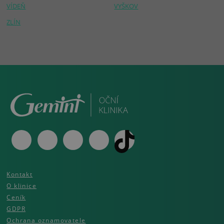
VÍDEŇ
VYŠKOV
ZLÍN
Kontakt
O klinice
Ceník
GDPR
Ochrana oznamovatele