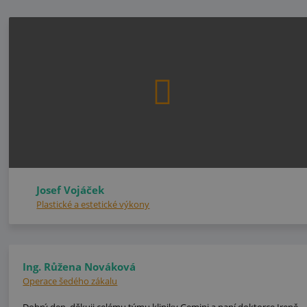
Josef Vojáček
Plastické a estetické výkony
Ing. Růžena Nováková
Operace šedého zákalu