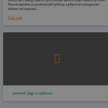
Dobrý den, děkuji celému týmu kliniky Gemini a paní doktorce Ireně
Šínové zejména za profesionální přístup a příjemné vystupování
během mé operace…
Číst celé
Jaromír Jágr s rodinou