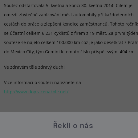
Soutěž odstartovala 5. května a končí 30. května 2014. Cílem je
omezit zbytečné zahlcování měst automobily při každodenních
cestách do práce a zlepšení kondice zaměstnanců. Tohoto roční
se účastní celkem 6.231 cyklistů z firem z 19 měst. Za první týde
soutěže se najelo celkem 100.000 km což je jako desetkrát z Prah
do Mexico City, tým Gemini k tomuto číslu přispěl svými 404 km.
Ve zdravém těle zdravý duch!
Více informací o soutěži naleznete na
http://www.dopracenakole.net/
Řekli o nás