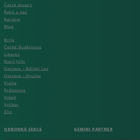
Časté dotazy
Řekli o nás
Kariéra
Blog
Brno
České Budějovice
Liberec
Nový Jičín
Ostrava – Bělský Les
Ostrava – Hrušov
Praha
Průhonice
Vídeň
Vyškov
Zlín
ODBORNÁ SEKCE
GEMINI PARTNER