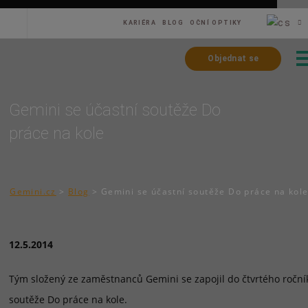
KARIÉRA
BLOG
OČNÍ OPTIKY
Objednat se
Gemini se účastní soutěže Do
práce na kole
Gemini.cz
>
Blog
>
Gemini se účastní soutěže Do práce na kol
12.5.2014
Tým složený ze zaměstnanců Gemini se zapojil do čtvrtého roční
soutěže Do práce na kole.