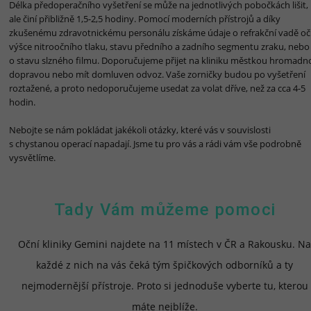
Délka předoperačního vyšetření se může na jednotlivých pobočkách lišit,
ale činí přibližně 1,5-2,5 hodiny. Pomocí moderních přístrojů a díky
zkušenému zdravotnickému personálu získáme údaje o refrakční vadě očí
výšce nitroočního tlaku, stavu předního a zadního segmentu zraku, nebo
o stavu slzného filmu. Doporučujeme přijet na kliniku městkou hromadn
dopravou nebo mít domluven odvoz. Vaše zorničky budou po vyšetření
roztažené, a proto nedoporučujeme usedat za volat dříve, než za cca 4-5
hodin.
Nebojte se nám pokládat jakékoli otázky, které vás v souvislosti
s chystanou operací napadají. Jsme tu pro vás a rádi vám vše podrobně
vysvětlíme.
Tady Vám můžeme pomoci
Oční kliniky Gemini najdete na 11 místech v ČR a Rakousku. N
každé z nich na vás čeká tým špičkových odborníků a ty
nejmodernější přístroje. Proto si jednoduše vyberte tu, kterou
máte nejblíže.