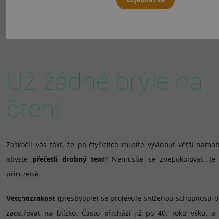
Objednat se
Už žádné brýle na
čtení
Zaskočil vás fakt, že po čtyřicítce musíte vyvinout větší námah
abyste
přečetli drobný text
? Nemusíte se znepokojovat. Je 
přirozené.
Vetchozrakost
(presbyopie) se projevuje sníženou schopností o
zaostřovat na blízko. Často přichází již po 40. roku věku, a 