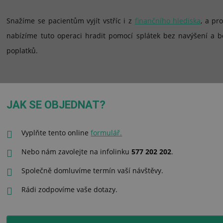
Snažíme se pacientům vyjít vstříc i z
finančního hlediska
, a pr
nabízíme tuto operaci hradit pomocí splátek bez navýšení a b
poplatků.
JAK SE OBJEDNAT?
Vyplňte tento online
formulář.
Nebo nám zavolejte na infolinku
577 202 202
.
Společně domluvíme termín vaší návštěvy.
Rádi zodpovíme vaše dotazy.