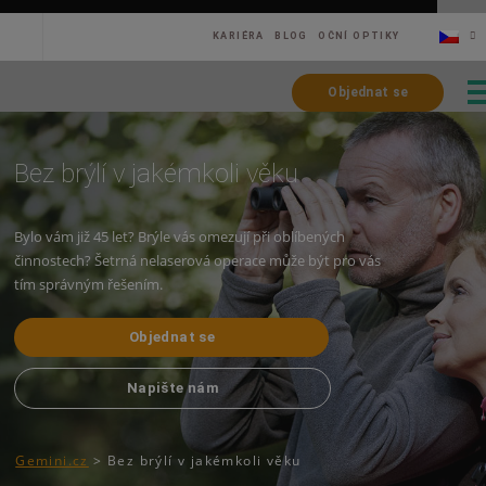
KARIÉRA
BLOG
OČNÍ OPTIKY
Objednat se
Bez brýlí v jakémkoli věku
Bylo vám již 45 let? Brýle vás omezují při oblíbených
činnostech? Šetrná nelaserová operace může být pro vás
tím správným řešením.
Objednat se
Napište nám
Gemini.cz
>
Bez brýlí v jakémkoli věku