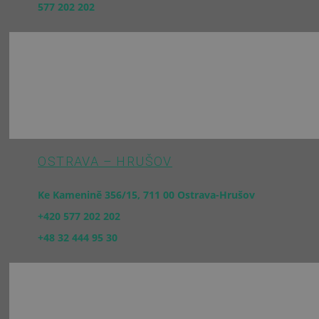
577 202 202
OSTRAVA – HRUŠOV
Ke Kamenině 356/15, 711 00 Ostrava-Hrušov
+420 577 202 202
+48 32 444 95 30