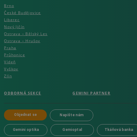
Brno
České Budějovice
Liberec
Nový Jičín
Ostrava – Bělský Les
Ostrava – Hrušov
Praha
Průhonice
Vídeň
Vyškov
Zlín
ODBORNÁ SEKCE
GEMINI PARTNER
Objednat se
Napište nám
Gemini optika
Gemioptal
Tkáňová banka