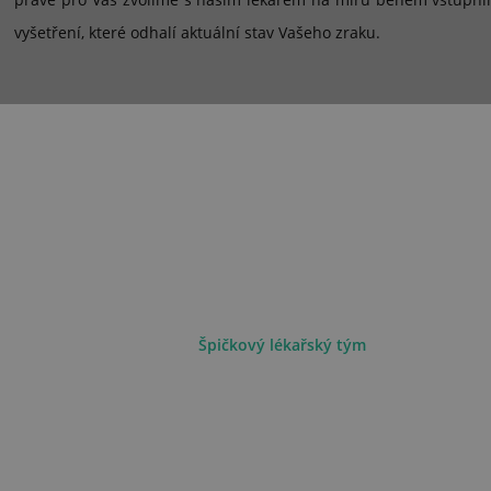
vyšetření, které odhalí aktuální stav Vašeho zraku.
Špičkový lékařský tým