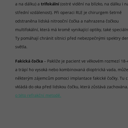
a na dálku) a
trifokální
(ostré vidění na blízko, na dálku i n
střední vzdálenost). Při operaci RLE je chirurgem šetrně
odstraněna lidská nitrooční čočka a nahrazena čočkou
multifokální, která má kromě vynikající optiky, také speciální 
Ty pomáhají chránit sítnici před nebezpečnými spektry de
světla.
Fakická čočka
– Pakliže je pacient ve věkovém rozmezí 18-4
a trápí ho vysoká nebo kombinovaná dioptrická vada, můž
některým zájemcům pomoci implantace fakické čočky. Tu c
vkládá do oka před lidskou čočku, která zůstává zachována
o této refrakční metodě.