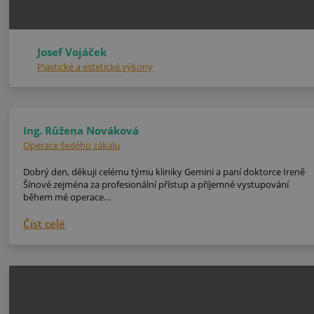
Josef Vojáček
Plastické a estetické výkony
Ing. Růžena Nováková
Operace šedého zákalu
Dobrý den, děkuji celému týmu kliniky Gemini a paní doktorce Ireně
Šínové zejména za profesionální přístup a příjemné vystupování
během mé operace…
Číst celé