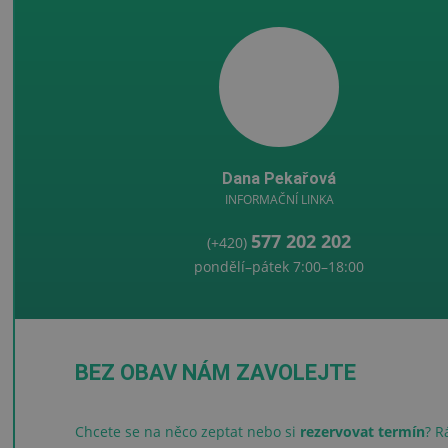
Dana Pekařová
INFORMAČNÍ LINKA
577 202 202
(+420)
pondělí–pátek 7:00–18:00
BEZ OBAV NÁM ZAVOLEJTE
Chcete se na něco zeptat nebo si
rezervovat termín
? R