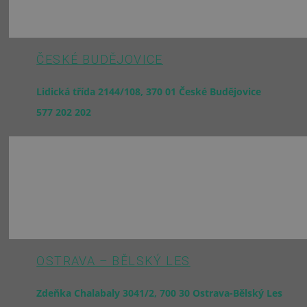
ČESKÉ BUDĚJOVICE
Lidická třída 2144/108, 370 01 České Budějovice
577 202 202
OSTRAVA – BĚLSKÝ LES
Zdeňka Chalabaly 3041/2, 700 30 Ostrava-Bělský Les