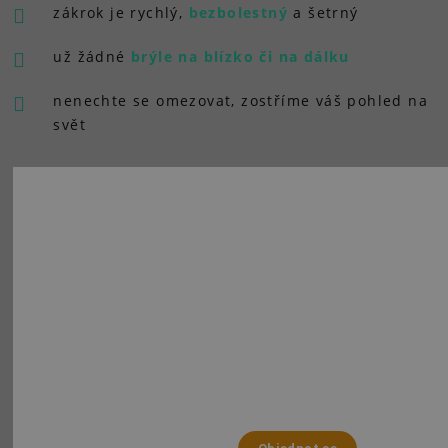
zákrok je rychlý,
bezbolestný
a šetrný
už žádné
brýle na blízko či na dálku
nenechte se omezovat, zostříme váš pohled na
svět