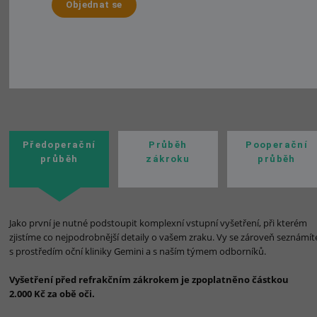
Objednat se
Předoperační
Průběh
Pooperační
průběh
zákroku
průběh
Jako první je nutné podstoupit komplexní vstupní vyšetření, při kterém
zjistíme co nejpodrobnější detaily o vašem zraku. Vy se zároveň seznámít
s prostředím oční kliniky Gemini a s naším týmem odborníků.
Vyšetření před refrakčním zákrokem
je zpoplatněno částkou
2.000 Kč za obě oči.