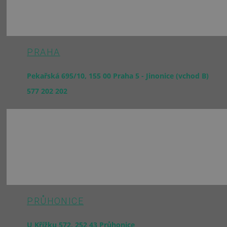
PRAHA
Pekařská 695/10, 155 00 Praha 5 - Jinonice (vchod B)
577 202 202
PRŮHONICE
U Křížku 572, 252 43 Průhonice