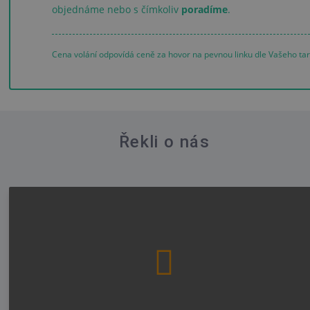
objednáme nebo s čímkoliv
poradíme
.
Cena volání odpovídá ceně za hovor na pevnou linku dle Vašeho tar
Řekli o nás