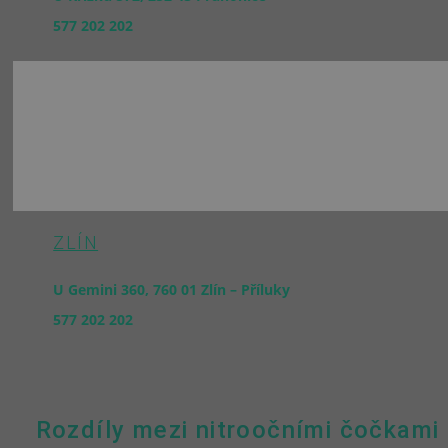
577 202 202
ZLÍN
U Gemini 360, 760 01 Zlín – Příluky
577 202 202
Rozdíly mezi nitroočními čočkami