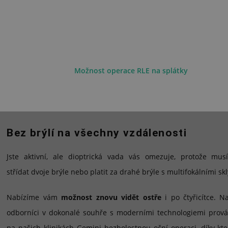
Možnost operace RLE na splátky
Bez brýlí na všechny vzdálenosti
Jste aktivní, ale dioptrická vada vás omezuje, protože musí
střídat dvoje brýle nebo platit za drahé brýle s multifokálními skl
Nabízíme vám
možnost znovu vidět ostře
i po čtyřicítce. Na
odborníci v dokonalé souhře s moderními technologiemi prová
na našich klinikách Gemini bezbolestnou oční operaci, díky kte