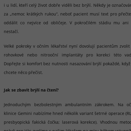
i u lidí, kteří celý život dobře viděli bez brýlí. Někdy je označov
za „nemoc krátkých rukou“, neboť pacient musí text pro přečte
oddálit co nejvíce od obličeje. V pokročilém stádiu mu ani 
nestačí.
Velké pokroky v očním lékařství nyní dovolují pacientům zvolit 
rohovkové nebo nitrooční implantáty pro korekci této vad
Dopřejte si komfort bez nutnosti nasazování brýlí pokaždé, když 
chcete něco přečíst.
Jak se zbavit brýlí na čtení?
Jednoduchým bezbolestným ambulantním zákrokem. Na oč
klinice Gemini nabízíme hned několik variant šetrné operace (RL
presbyopická fakická čočka; laserová korekce). Vhodnou meto
právě pro Vás zvolíme s našim lékařem na míru během vstupní