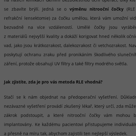
se zbavíte brýlí. Jedná se o
výměnu nitrooční čočky
(RLE
refrakční lensektomie) za čočku umělou, která vám umožní vid
bezvadně na více vzdáleností. Umělé čočky jsou vyrábě
z materiálů nejvyšší kvality a dokáží korigovat hned několik očn
vad, jako jsou krátkozrakost, dalekozrakost či vetchozrakost. Na
poskytují ochranu zraku před pronikáním škodlivého sluneční
záření, protože obsahují UV filtry a také filtry modrého světla.
Jak zjistíte, zda je pro vás metoda RLE vhodná?
Stačí se k nám objednat na předoperační vyšetření. Důklad
nezávazné vyšetření provádí zkušený lékař, který určí, zda může
zákrok podstoupit, a které nitrooční čočky vám mohou b
implantovány. Ke každému pacientovi přistupujeme individuál
a přesně na míru tak, abychom zajistili ten nejlepší výsledek.