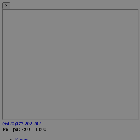
X
(+420)
577 202 202
Po – pá:
7:00 – 18:00
Kariéra