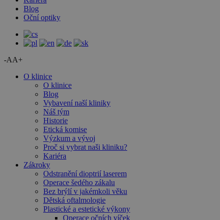
Blog
Oční optiky
-A
A+
O klinice
O klinice
Blog
Vybavení naší kliniky
Náš tým
Historie
Etická komise
Výzkum a vývoj
Proč si vybrat naši kliniku?
Kariéra
Zákroky
Odstranění dioptrií laserem
Operace šedého zákalu
Bez brýlí v jakémkoli věku
Dětská oftalmologie
Plastické a estetické výkony
Operace očních víček