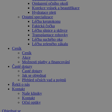
Omlazení očního okolí
Korekce vrásek a beautifikace
Hydratace pleti
Ostatní specializace
Léčba keratokonu
Fakická čočka
Léčba sítnice a sklivce
Transplantace rohovky
Léčba suchého oka
Léčba zeleného zákalu
Ceník
Ceník
Akce
Možnosti platby a financování
Časté dotazy
Časté dotazy
Jak se objednat
Přehled očních vad a pojmů
Řekli o nás
Kontakt
Naše kliniky
Kontakt
Oční optiky
Objednat se