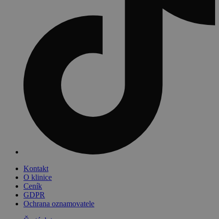
Kontakt
O klinice
Ceník
GDPR
Ochrana oznamovatele