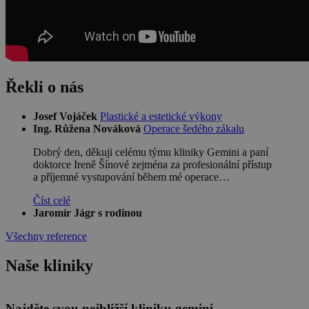
Řekli o nás
Josef Vojáček
Plastické a estetické výkony
Ing. Růžena Nováková
Operace šedého zákalu
Dobrý den, děkuji celému týmu kliniky Gemini a paní
doktorce Ireně Šínové zejména za profesionální přístup
a příjemné vystupování během mé operace…
Číst celé
Jaromír Jágr s rodinou
Všechny reference
Naše kliniky
Leaflet
Najděte svou nejbližší kliniku gemini