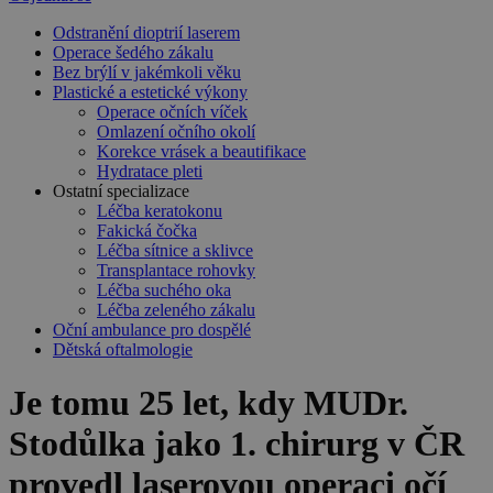
Odstranění dioptrií laserem
Operace šedého zákalu
Bez brýlí v jakémkoli věku
Plastické a estetické výkony
Operace očních víček
Omlazení očního okolí
Korekce vrásek a beautifikace
Hydratace pleti
Ostatní specializace
Léčba keratokonu
Fakická čočka
Léčba sítnice a sklivce
Transplantace rohovky
Léčba suchého oka
Léčba zeleného zákalu
Oční ambulance pro dospělé
Dětská oftalmologie
Je tomu 25 let, kdy MUDr.
Stodůlka jako 1. chirurg v ČR
provedl laserovou operaci očí