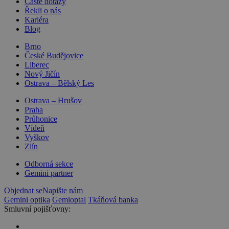
Časté dotazy
Řekli o nás
Kariéra
Blog
Brno
České Budějovice
Liberec
Nový Jičín
Ostrava – Bělský Les
Ostrava – Hrušov
Praha
Průhonice
Vídeň
Vyškov
Zlín
Odborná sekce
Gemini partner
Objednat se
Napište nám
Gemini optika
Gemioptal
Tkáňová banka
Smluvní pojišťovny: