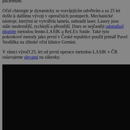
pacientům.
Oční chirurgie je dynamicky se rozvíjejícím odvětvím a za 25 let
došlo k dalšímu vývoji v operačních postupech. Mechanické
nástroje, kterými se vytvářela lamela, nahradil laser. Lasery jsou
stále modernější, rychlejší a přesnější. Dnes se nejčastěji
odstraňují
dioptrie
metodou femto-LASIK a ReLEx Smile. Také tyto
pokrokové metody jako první v České republice použil primář Pavel
Stodůlka na zlínské oční klinice Gemini.
V rámci výročí 25. let od první operace metodou LASIK v ČR
oslavujeme
slevami
na zákroky.