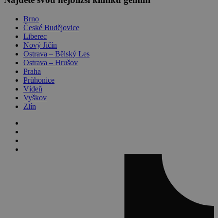
Brno
České Budějovice
Liberec
Nový Jičín
Ostrava – Bělský Les
Ostrava – Hrušov
Praha
Průhonice
Vídeň
Vyškov
Zlín