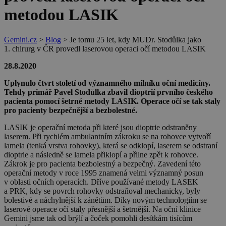
metodou LASIK
Gemini.cz
>
Blog
>
Je tomu 25 let, kdy MUDr. Stodůlka jako
1. chirurg v ČR provedl laserovou operaci očí metodou LASIK
28.8.2020
Uplynulo čtvrt století od významného milníku oční medicíny.
Tehdy primář Pavel Stodůlka zbavil dioptrií prvního českého
pacienta pomocí šetrné metody LASIK. Operace očí se tak staly
pro pacienty bezpečnější a bezbolestné.
LASIK je operační metoda při které jsou dioptrie odstraněny
laserem. Při rychlém ambulantním zákroku se na rohovce vytvoří
lamela (tenká vrstva rohovky), která se odklopí, laserem se odstraní
dioptrie a následně se lamela přiklopí a přilne zpět k rohovce.
Zákrok je pro pacienta bezbolestný a bezpečný. Zavedení této
operační metody v roce 1995 znamená velmi významný posun
v oblasti očních operacích. Dříve používané metody LASEK
a PRK, kdy se povrch rohovky odstraňoval mechanicky, byly
bolestivé a náchylnější k zánětům. Díky novým technologiím se
laserové operace očí staly přesnější a šetrnější. Na oční klinice
Gemini jsme tak od brýlí a čoček pomohli desítkám tisícům