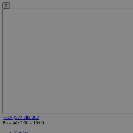
X
(+420)
577 202 202
Po – pá:
7:00 – 18:00
Kariéra