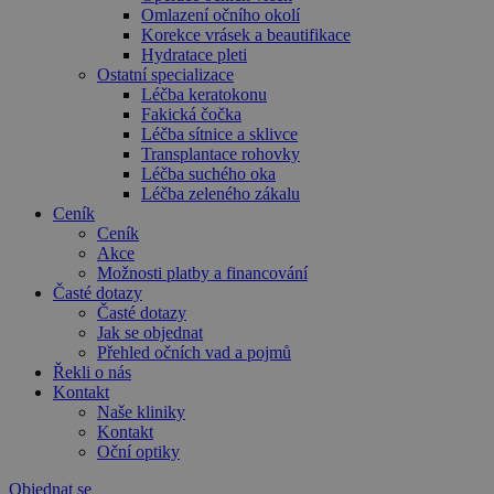
Omlazení očního okolí
Korekce vrásek a beautifikace
Hydratace pleti
Ostatní specializace
Léčba keratokonu
Fakická čočka
Léčba sítnice a sklivce
Transplantace rohovky
Léčba suchého oka
Léčba zeleného zákalu
Ceník
Ceník
Akce
Možnosti platby a financování
Časté dotazy
Časté dotazy
Jak se objednat
Přehled očních vad a pojmů
Řekli o nás
Kontakt
Naše kliniky
Kontakt
Oční optiky
Objednat se