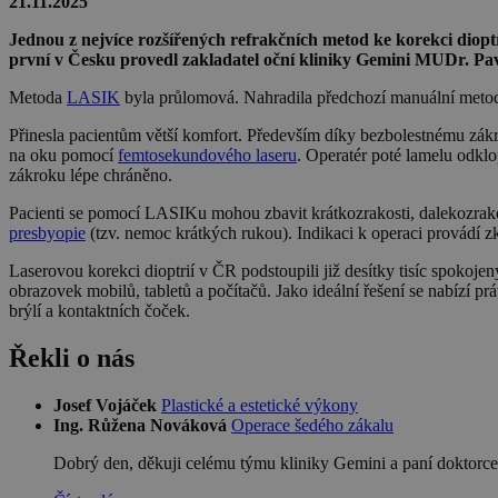
21.11.2025
Jednou z nejvíce rozšířených refrakčních metod ke korekci diopt
první v Česku provedl zakladatel oční kliniky Gemini MUDr. Pav
Metoda
LASIK
byla průlomová. Nahradila předchozí manuální met
Přinesla pacientům větší komfort. Především díky bezbolestnému zákr
na oku pomocí
femtosekundového laseru
. Operatér poté lamelu odklo
zákroku lépe chráněno.
Pacienti se pomocí LASIKu mohou zbavit krátkozrakosti, dalekozrakos
presbyopie
(tzv. nemoc krátkých rukou). Indikaci k operaci provádí z
Laserovou korekci dioptrií v ČR podstoupili již desítky tisíc spokojen
obrazovek mobilů, tabletů a počítačů. Jako ideální řešení se nabízí pr
brýlí a kontaktních čoček.
Řekli o nás
Josef Vojáček
Plastické a estetické výkony
Ing. Růžena Nováková
Operace šedého zákalu
Dobrý den, děkuji celému týmu kliniky Gemini a paní doktorce