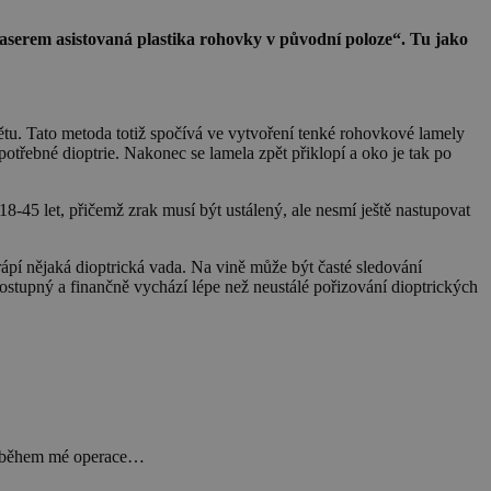
„laserem asistovaná plastika rohovky v původní poloze“. Tu jako
ětu. Tato metoda totiž spočívá ve vytvoření tenké rohovkové lamely
potřebné dioptrie. Nakonec se lamela zpět přiklopí a oko je tak po
45 let, přičemž zrak musí být ustálený, ale nesmí ještě nastupovat
trápí nějaká dioptrická vada. Na vině může být časté sledování
ostupný a finančně vychází lépe než neustálé pořizování dioptrických
ní během mé operace…