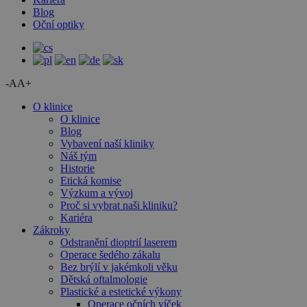
Blog
Oční optiky
-A
A+
O klinice
O klinice
Blog
Vybavení naší kliniky
Náš tým
Historie
Etická komise
Výzkum a vývoj
Proč si vybrat naši kliniku?
Kariéra
Zákroky
Odstranění dioptrií laserem
Operace šedého zákalu
Bez brýlí v jakémkoli věku
Dětská oftalmologie
Plastické a estetické výkony
Operace očních víček