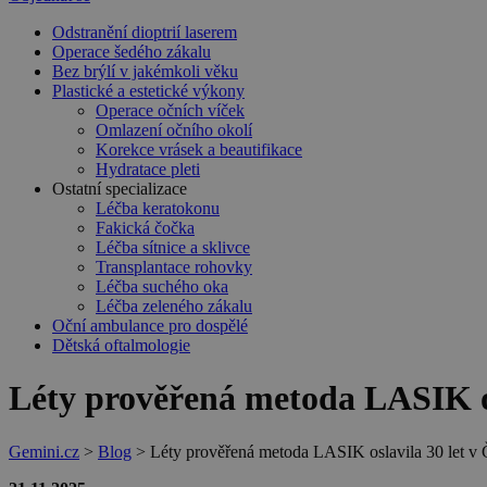
Odstranění dioptrií laserem
Operace šedého zákalu
Bez brýlí v jakémkoli věku
Plastické a estetické výkony
Operace očních víček
Omlazení očního okolí
Korekce vrásek a beautifikace
Hydratace pleti
Ostatní specializace
Léčba keratokonu
Fakická čočka
Léčba sítnice a sklivce
Transplantace rohovky
Léčba suchého oka
Léčba zeleného zákalu
Oční ambulance pro dospělé
Dětská oftalmologie
Léty prověřená metoda LASIK os
Gemini.cz
>
Blog
>
Léty prověřená metoda LASIK oslavila 30 let v