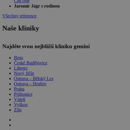
Číst celé
Jaromír Jágr s rodinou
Všechny reference
Naše kliniky
Najděte svou nejbližší kliniku gemini
Brno
České Budějovice
Liberec
Nový Jičín
Ostrava – Bělský Les
Ostrava – Hrušov
Praha
Průhonice
Vídeň
Vyškov
Zlín