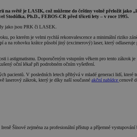
rií na světě je LASIK, což můžeme do češtiny volně přeložit jako 
el Stodůlka, Ph.D., FEBOS-CR před třiceti lety – v roce 1995.
ody jako jsou PRK či LASEK.
oku, po kterém je velmi rychlá rekonvalescence a minimální riziko zán
pí a na rohovku krátce působí jiný (excimerový) laser, který odlaseruje 
ti i astigmatismu. Doporučeným vstupním věkem pro tento zákrok je 18-
kušený oční lékař při podrobném očním vyšetření.
ých pacientů. V posledních letech přibývá v mladé generaci lidí, které 
ávě laserový zákrok, který je díky naší současné
akční nabídce
cenově d
 Ireně Šínové zejména za profesionální přístup a příjemné vystupová