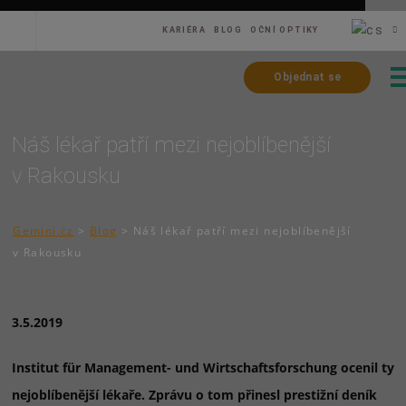
KARIÉRA
BLOG
OČNÍ OPTIKY
Objednat se
Náš lékař patří mezi nejoblíbenější
v Rakousku
Gemini.cz
>
Blog
>
Náš lékař patří mezi nejoblíbenější
v Rakousku
3.5.2019
Institut für Management- und Wirtschaftsforschung ocenil ty
nejoblíbenější lékaře. Zprávu o tom přinesl prestižní deník