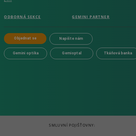
ODBORNÁ SEKCE
GEMINI PARTNER
Objednat se
Napište nám
Gemini optika
Gemioptal
Tkáňová banka
SMLUVNÍ POJIŠŤOVNY: