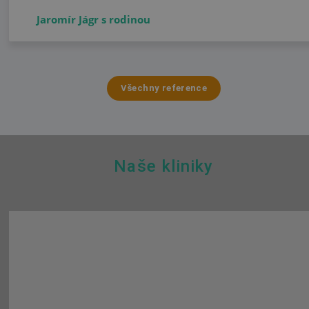
Jaromír Jágr s rodinou
Všechny reference
Naše kliniky