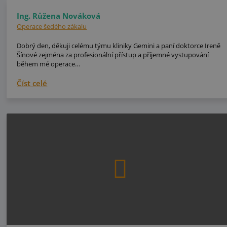
Ing. Růžena Nováková
Operace šedého zákalu
Dobrý den, děkuji celému týmu kliniky Gemini a paní doktorce Ireně
Šínové zejména za profesionální přístup a příjemné vystupování
během mé operace…
Číst celé