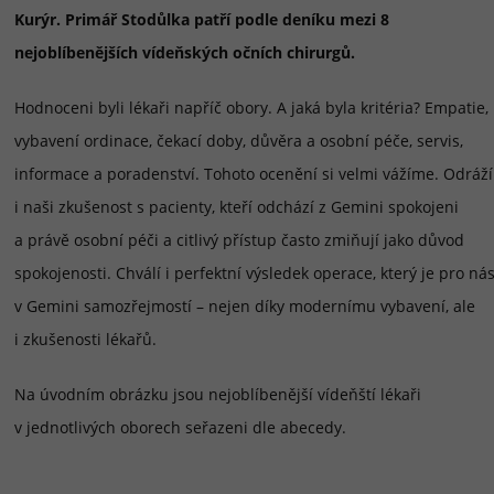
Kurýr. Primář Stodůlka patří podle deníku mezi 8
nejoblíbenějších vídeňských očních chirurgů.
Hodnoceni byli lékaři napříč obory. A jaká byla kritéria? Empatie,
vybavení ordinace, čekací doby, důvěra a osobní péče, servis,
informace a poradenství. Tohoto ocenění si velmi vážíme. Odráží
i naši zkušenost s pacienty, kteří odchází z Gemini spokojeni
a právě osobní péči a citlivý přístup často zmiňují jako důvod
spokojenosti. Chválí i perfektní výsledek operace, který je pro ná
v Gemini samozřejmostí – nejen díky modernímu vybavení, ale
i zkušenosti lékařů.
Na úvodním obrázku jsou nejoblíbenější vídeňští lékaři
v jednotlivých oborech seřazeni dle abecedy.