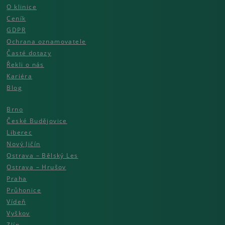
O klinice
Ceník
GDPR
Ochrana oznamovatele
Časté dotazy
Řekli o nás
Kariéra
Blog
Brno
České Budějovice
Liberec
Nový Jičín
Ostrava – Bělský Les
Ostrava – Hrušov
Praha
Průhonice
Vídeň
Vyškov
Zlín