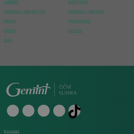
LIBEREC
NOVÝ JIČÍN
OSTRAVA – BĚLSKÝ LES
OSTRAVA – HRUŠOV
PRAHA
PRŮHONICE
VÍDEŇ
VYŠKOV
ZLÍN
Kontakt