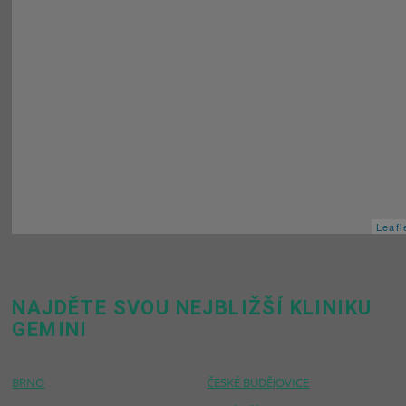
Leafl
NAJDĚTE SVOU NEJBLIŽŠÍ KLINIKU
GEMINI
BRNO
ČESKÉ BUDĚJOVICE