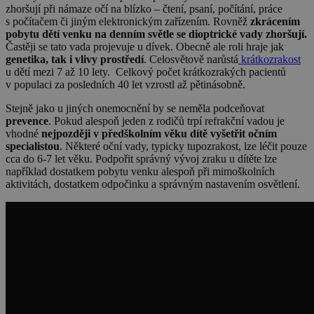
zhoršují při námaze očí na blízko – čtení, psaní, počítání, práce
s počítačem či jiným elektronickým zařízením. Rovněž
zkrácením
pobytu dětí venku na denním světle se dioptrické vady zhoršují.
Častěji se tato vada projevuje u dívek. Obecně ale roli hraje jak
genetika, tak i vlivy prostředí
. Celosvětově narůstá
krátkozrakost
u dětí mezi 7 až 10 lety. Celkový počet krátkozrakých pacientů
v populaci za posledních 40 let vzrostl až pětinásobně.
Stejně jako u jiných onemocnění by se neměla podceňovat
prevence
. Pokud alespoň jeden z rodičů trpí refrakční vadou je
vhodné
nejpozději v předškolním věku dítě vyšetřit očním
specialistou
. Některé oční vady, typicky tupozrakost, lze léčit pouze
cca do 6-7 let věku.
Podpořit správný vývoj zraku u dítěte lze
například dostatkem pobytu venku alespoň při mimoškolních
aktivitách, dostatkem odpočinku a správným nastavením osvětlení.