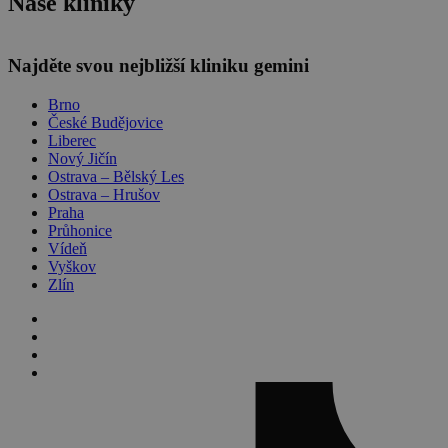
Naše kliniky
Leaflet
Najděte svou nejbližší kliniku gemini
Brno
České Budějovice
Liberec
Nový Jičín
Ostrava – Bělský Les
Ostrava – Hrušov
Praha
Průhonice
Vídeň
Vyškov
Zlín