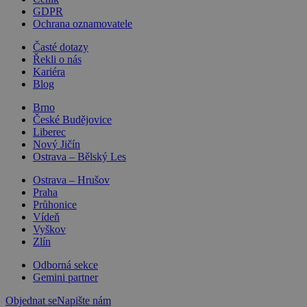
GDPR
Ochrana oznamovatele
Časté dotazy
Řekli o nás
Kariéra
Blog
Brno
České Budějovice
Liberec
Nový Jičín
Ostrava – Bělský Les
Ostrava – Hrušov
Praha
Průhonice
Vídeň
Vyškov
Zlín
Odborná sekce
Gemini partner
Objednat se
Napište nám