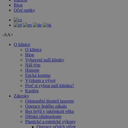
Blog
Oční optiky
-A
A+
O klinice
O klinice
Blog
Vybavení naší kliniky
Náš tým
Historie
Etická komise
Výzkum a vývoj
Proč si vybrat naši kliniku?
Kariéra
Zákroky
Odstranění dioptrií laserem
Operace šedého zákalu
Bez brýlí v jakémkoli věku
Dětská oftalmologie
Plastické a estetické výkony
Operace očních víček