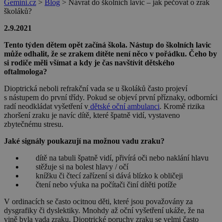
Gemini.cz
>
Blog
>
Návrat do školních lavic – jak pečovat o zrak
školáků?
2.9.2021
Tento týden dětem opět začíná škola. Nástup do školních lavic
může odhalit, že se zrakem dítěte není něco v pořádku. Čeho by
si rodiče měli všímat a kdy je čas navštívit dětského
oftalmologa?
Dioptrická neboli refrakční vada se u školáků často projeví
s nástupem do první třídy. Pokud se objeví první příznaky, odborníci
radí neodkládat vyšetření v
dětské oční ambulanci
. Kromě rizika
zhoršení zraku je navíc dítě, které špatně vidí, vystaveno
zbytečnému stresu.
Jaké signály poukazují na možnou vadu zraku?
dítě na tabuli špatně vidí, přivírá oči nebo naklání hlavu
stěžuje si na bolest hlavy / očí
knížku či čtecí zařízení si dává blízko k obličeji
čtení nebo výuka na počítači činí dítěti potíže
V ordinacích se často ocitnou děti, které jsou považovány za
dysgrafiky či dyslektiky. Mnohdy až oční vyšetření ukáže, že na
vině byla vada zraku. Dioptrické poruchy zraku se velmi často