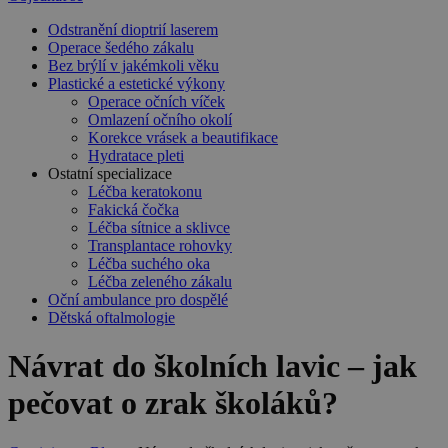
Odstranění dioptrií laserem
Operace šedého zákalu
Bez brýlí v jakémkoli věku
Plastické a estetické výkony
Operace očních víček
Omlazení očního okolí
Korekce vrásek a beautifikace
Hydratace pleti
Ostatní specializace
Léčba keratokonu
Fakická čočka
Léčba sítnice a sklivce
Transplantace rohovky
Léčba suchého oka
Léčba zeleného zákalu
Oční ambulance pro dospělé
Dětská oftalmologie
Návrat do školních lavic – jak
pečovat o zrak školáků?