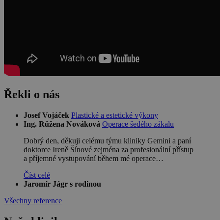
Řekli o nás
Josef Vojáček
Plastické a estetické výkony
Ing. Růžena Nováková
Operace šedého zákalu
Dobrý den, děkuji celému týmu kliniky Gemini a paní
doktorce Ireně Šínové zejména za profesionální přístup
a příjemné vystupování během mé operace…
Číst celé
Jaromír Jágr s rodinou
Všechny reference