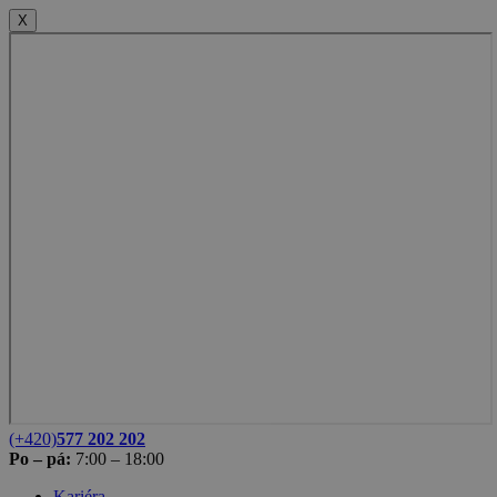
X
(+420)
577 202 202
Po – pá:
7:00 – 18:00
Kariéra