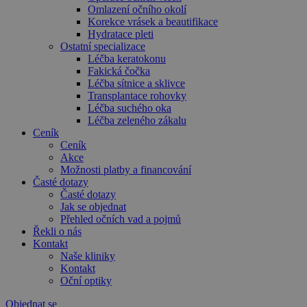
Omlazení očního okolí
Korekce vrásek a beautifikace
Hydratace pleti
Ostatní specializace
Léčba keratokonu
Fakická čočka
Léčba sítnice a sklivce
Transplantace rohovky
Léčba suchého oka
Léčba zeleného zákalu
Ceník
Ceník
Akce
Možnosti platby a financování
Časté dotazy
Časté dotazy
Jak se objednat
Přehled očních vad a pojmů
Řekli o nás
Kontakt
Naše kliniky
Kontakt
Oční optiky
Objednat se