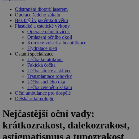
Odstranění dioptrií laserem
Operace šedého zákalu
Bez brýlí v jakémkoli věku
Plastické a estetické výkony
Operace očních víček
Omlazení očního okolí
Korekce vrásek a beautifikace
Hydratace pleti
Ostatní specializace
Léčba keratokonu
Fakická čočka
Léčba sítnice a sklivce
Transplantace rohovky
Léčba suchého oka
Léčba zeleného zákalu
Oční ambulance pro dospělé
Dětská oftalmologie
Nejčastější oční vady:
krátkozrakost, dalekozrakost,
astigmatismus a tupozrakost