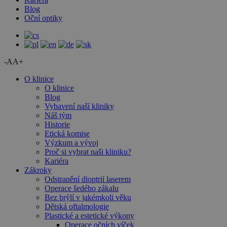
Blog
Oční optiky
-A
A+
O klinice
O klinice
Blog
Vybavení naší kliniky
Náš tým
Historie
Etická komise
Výzkum a vývoj
Proč si vybrat naši kliniku?
Kariéra
Zákroky
Odstranění dioptrií laserem
Operace šedého zákalu
Bez brýlí v jakémkoli věku
Dětská oftalmologie
Plastické a estetické výkony
Operace očních víček