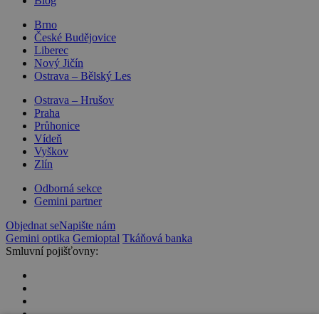
Blog
Brno
České Budějovice
Liberec
Nový Jičín
Ostrava – Bělský Les
Ostrava – Hrušov
Praha
Průhonice
Vídeň
Vyškov
Zlín
Odborná sekce
Gemini partner
Objednat se
Napište nám
Gemini optika
Gemioptal
Tkáňová banka
Smluvní pojišťovny: