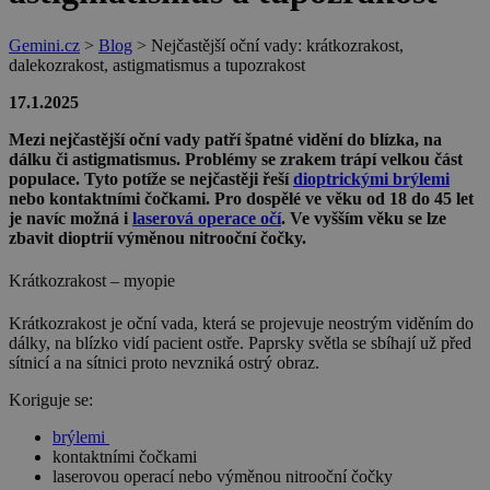
Gemini.cz
>
Blog
>
Nejčastější oční vady: krátkozrakost,
dalekozrakost, astigmatismus a tupozrakost
17.1.2025
Mezi nejčastější oční vady patří špatné vidění do blízka, na
dálku či astigmatismus. Problémy se zrakem trápí velkou část
populace. Tyto potíže se nejčastěji řeší
dioptrickými brýlemi
nebo kontaktními čočkami. Pro dospělé ve věku od 18 do 45 let
je navíc možná i
laserová operace očí
. Ve vyšším věku se lze
zbavit dioptrií výměnou nitrooční čočky.
Krátkozrakost – myopie
Krátkozrakost je oční vada, která se projevuje neostrým viděním do
dálky, na blízko vidí pacient ostře. Paprsky světla se sbíhají už před
sítnicí a na sítnici proto nevzniká ostrý obraz.
Koriguje se:
brýlemi
kontaktními čočkami
laserovou operací nebo výměnou nitrooční čočky