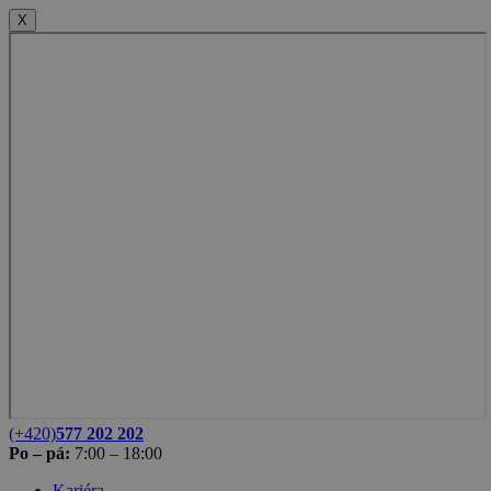
X
(+420)
577 202 202
Po – pá:
7:00 – 18:00
Kariéra