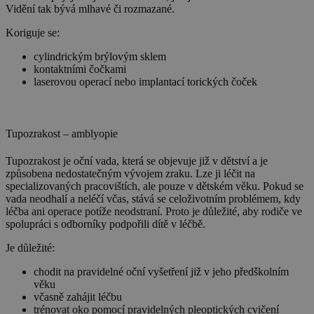
Vidění tak bývá mlhavé či rozmazané.
Koriguje se:
cylindrickým brýlovým sklem
kontaktními čočkami
laserovou operací nebo implantací torických čoček
Tupozrakost – amblyopie
Tupozrakost je oční vada, která se objevuje již v dětství a je
způsobena nedostatečným vývojem zraku. Lze ji léčit na
specializovaných pracovištích, ale pouze v dětském věku. Pokud se
vada neodhalí a neléčí včas, stává se celoživotním problémem, kdy
léčba ani operace potíže neodstraní. Proto je důležité, aby rodiče ve
spolupráci s odborníky podpořili dítě v léčbě.
Je důležité:
chodit na pravidelné oční vyšetření již v jeho předškolním
věku
včasně zahájit léčbu
trénovat oko pomocí pravidelných pleoptických cvičení