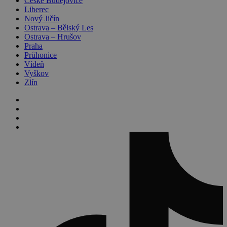
České Budějovice
Liberec
Nový Jičín
Ostrava – Bělský Les
Ostrava – Hrušov
Praha
Průhonice
Vídeň
Vyškov
Zlín