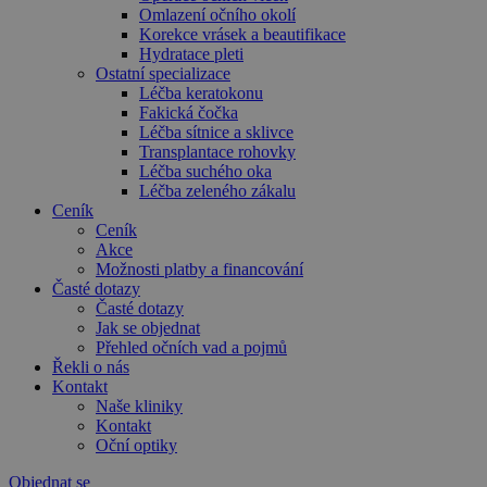
Omlazení očního okolí
Korekce vrásek a beautifikace
Hydratace pleti
Ostatní specializace
Léčba keratokonu
Fakická čočka
Léčba sítnice a sklivce
Transplantace rohovky
Léčba suchého oka
Léčba zeleného zákalu
Ceník
Ceník
Akce
Možnosti platby a financování
Časté dotazy
Časté dotazy
Jak se objednat
Přehled očních vad a pojmů
Řekli o nás
Kontakt
Naše kliniky
Kontakt
Oční optiky
Objednat se