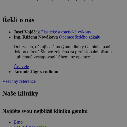
Řekli o nás
Josef Vojáček
Plastické a estetické výkony
Ing. Růžena Nováková
Operace šedého zákalu
Dobrý den, děkuji celému týmu kliniky Gemini a paní
doktorce Ireně Šínové zejména za profesionální přístup
a příjemné vystupování během mé operace…
Číst celé
Jaromír Jágr s rodinou
Všechny reference
Naše kliniky
Leaflet
Najděte svou nejbližší kliniku gemini
Brno