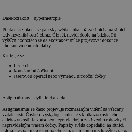
Dalekozrakost – hypermetropie
Při dalekozrakosti se paprsky světla sbíhají až za sítnicí a na sítnici
tedy nevzniká ostrý obraz. Člověk nevidí dobře na blízko. Při
vyšších hodnotách se dalekozrakost může projevovat dokonce
i horším viděním do dálky.
Koriguje se:
brýlemi
kontaktními čočkami
laserovou operací nebo výměnou nitrooční čočky
Astigmatismus – cylindrická vada
Astigmatismus se často projevuje rozmazaným vidění na všechny
vzdálenosti. Často se vyskytuje společně s krátkozrakostí nebo
dalekozrakostí. Je způsoben nepravidelným zakřivením rohovky či
nepravidelným tvarem čočky. Paprsky světla dopadající na sítnici,
kde se nespojují do jednoho ohniska, jak je tomu u zdravého zraku.