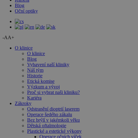
Blog
Oční optiky
-A
A+
O klinice
O klinice
Blog
Vybavení naší kliniky
Náš tým
Historie
Etická komise
Výzkum a vývoj
Proč si vybrat naši kliniku?
Kariéra
Zákroky
Odstranění dioptrií laserem
Operace šedého zákalu
Bez brýlí v jakémkoli věku
Dětská oftalmologie
Plastické a estetické výkony
Operace očních víček