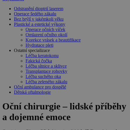
Odstranění dioptrií laserem
Operace šedého zákalu
Bez brýlí v jakémkoli věku
Plastické a estetické výkony
Operace očních víček
Omlazení očního okolí
Korekce vrásek a beautifikace
Hydratace pleti
Ostatní specializace
Léčba keratokonu
Fakická čočka
Léčba sítnice a sklivce
Transplantace rohovky
Léčba suchého oka
Léčba zeleného zákalu
Oční ambulance pro dospělé
Dětská oftalmologie
Oční chirurgie – lidské příběhy
a dojemné emoce