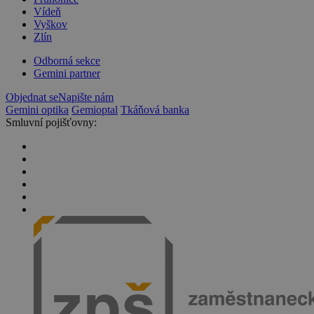
Vídeň
Vyškov
Zlín
Odborná sekce
Gemini partner
Objednat se
Napište nám
Gemini optika
Gemioptal
Tkáňová banka
Smluvní pojišťovny: