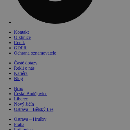
Kontakt
O klinice
Ceník
GDPR
Ochrana oznamovatele
Časté dotazy
Řekli o nás
Kariéra
Blog
Brno
České Budějovice
Liberec
Nový Jičín
Ostrava – Bělský Les
Ostrava – Hrušov
Praha
Průhonice