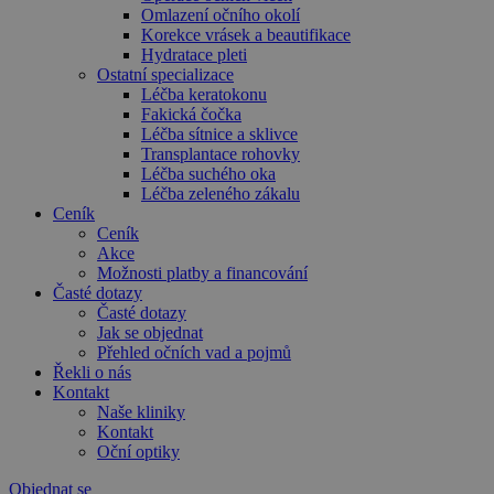
Omlazení očního okolí
Korekce vrásek a beautifikace
Hydratace pleti
Ostatní specializace
Léčba keratokonu
Fakická čočka
Léčba sítnice a sklivce
Transplantace rohovky
Léčba suchého oka
Léčba zeleného zákalu
Ceník
Ceník
Akce
Možnosti platby a financování
Časté dotazy
Časté dotazy
Jak se objednat
Přehled očních vad a pojmů
Řekli o nás
Kontakt
Naše kliniky
Kontakt
Oční optiky
Objednat se