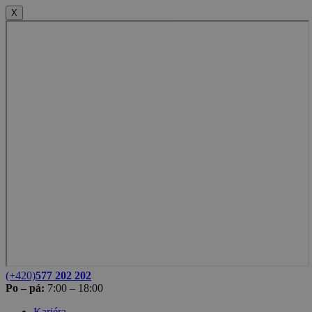
X
(+420)
577 202 202
Po – pá:
7:00 – 18:00
Kariéra