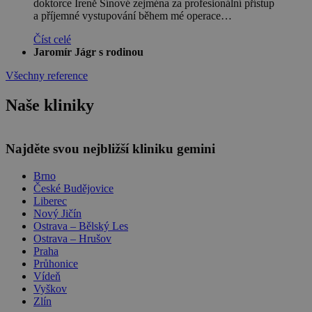
doktorce Ireně Šínové zejména za profesionální přístup
a příjemné vystupování během mé operace…
Číst celé
Jaromír Jágr s rodinou
Všechny reference
Naše kliniky
Leaflet
Najděte svou nejbližší kliniku gemini
Brno
České Budějovice
Liberec
Nový Jičín
Ostrava – Bělský Les
Ostrava – Hrušov
Praha
Průhonice
Vídeň
Vyškov
Zlín