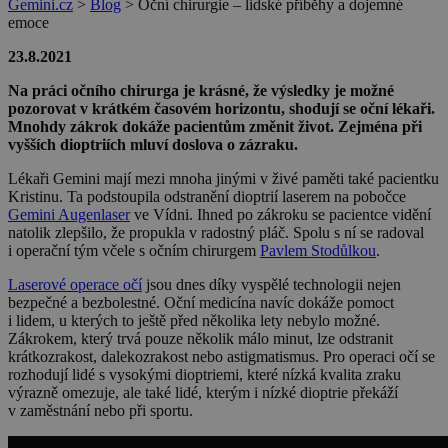
Gemini.cz
>
Blog
>
Oční chirurgie – lidské příběhy a dojemné
emoce
23.8.2021
Na práci očního chirurga je krásné, že výsledky je možné
pozorovat v krátkém časovém horizontu, shodují se oční lékaři.
Mnohdy zákrok dokáže pacientům změnit život. Zejména při
vyšších dioptriích mluví doslova o zázraku.
Lékaři Gemini mají mezi mnoha jinými v živé paměti také pacientku
Kristinu. Ta podstoupila odstranění dioptrií laserem na pobočce
Gemini Augenlaser
ve Vídni. Ihned po zákroku se pacientce vidění
natolik zlepšilo, že propukla v radostný pláč. Spolu s ní se radoval
i operační tým včele s očním chirurgem
Pavlem Stodůlkou
.
Laserové operace očí
jsou dnes díky vyspělé technologii nejen
bezpečné a bezbolestné. Oční medicína navíc dokáže pomoct
i lidem, u kterých to ještě před několika lety nebylo možné.
Zákrokem, který trvá pouze několik málo minut, lze odstranit
krátkozrakost, dalekozrakost nebo astigmatismus. Pro operaci očí se
rozhodují lidé s vysokými dioptriemi, které nízká kvalita zraku
výrazně omezuje, ale také lidé, kterým i nízké dioptrie překáží
v zaměstnání nebo při sportu.