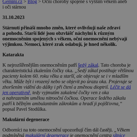
Gemini.cz
>
Blog
>
Oční choroby spojené s vyšším věkem aneb
i oči stárnou
31.10.2023
Stárnutí přináší mnoho změn, které ovlivňují naše zdraví
a pohodu. Starší lidé jsou obzvlášť náchylní k různým
onemocněním spojených s věkem, oční onemocnění nebývají
výjimkou. Nemocí, které zrak oslabují, je hned několik.
Katarakta
K nejrozšířenějším onemocněním patří
šedý zákal
. Tato choroba je
charakteristická zkalením čočky oka.
„Šedý zákal postihuje většinou
pacienty kolem 60. roku věku a starší, ale objevuje se i v mladším
věku. Může být i vrozený nebo se objevit po úrazu oka. Projevuje se
zhoršením vidění do dálky i při čtení a změnou dioptrií.
Léčit se dá
jen operativně,
tedy vyjmutím zakalené čočky ven z oka
a nahrazením umělou nitrooční čočkou. Operace šedého zákalu
patří k běžným ambulantním zákrokům a hradí ji pojišťovna,“
popsal Pavel Stodůlka.
Makulární degenerace
Odborníci na toto onemocnění upozorňují čím dál častěji.
„Věkem
podmíněná
makulární degenerace
je onemocnění centra
sítnice