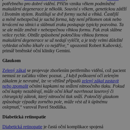
potřebného pro dobré vidění. Příčin vzniku věkem podmíněné
makulární degenerace je několik. Souvisí s věkem, genetickou zátěží
i životním stylem. Rozlišují se dvě formy suchá a vlhká. Častější
a méně nebezpečná je suchá forma, kdy není přítomen otok nebo
krvácení na sítnici a slábnutí zraku postupuje typicky pozvolna. Ta
se ale může změnit v nebezpečnou vlhkou formu. Pak zrak slábne
velice rychle. Obtíže způsobené pokročilou vlhkou formou
makulární degenerace se už nedají vyléčit, a je tedy velmi důležité
vyhledat očního lékaře co nejdříve,“
upozornil Robert Kaňovský,
primář brněnské oční kliniky Gemini.
Glaukom
Zelený zákal
se projevuje zhoršením periferního vidění, což pacient
nemusí ze začátku vůbec poznat.
„I když poškození očí zeleným
zákalem je nevratné, lze ve většině případů
zelený zákal zastavit
nebo zpomalit
očními kapkami na snížení nitroočního tlaku. Pokud
oční kapky nezabírají, může oční lékař navrhnout laserový či
chirurgický zákrok, který nitrooční tlak sníží. Pokročilý glaukom
způsobuje výpadky zorného pole, může vést až k úplnému
oslepnutí,
“ varoval Pavel Stodůlka.
Diabetická retinopatie
Diabetická retinopatie
je častá oční komplikace spojená