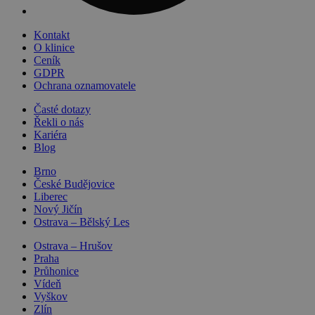
Kontakt
O klinice
Ceník
GDPR
Ochrana oznamovatele
Časté dotazy
Řekli o nás
Kariéra
Blog
Brno
České Budějovice
Liberec
Nový Jičín
Ostrava – Bělský Les
Ostrava – Hrušov
Praha
Průhonice
Vídeň
Vyškov
Zlín