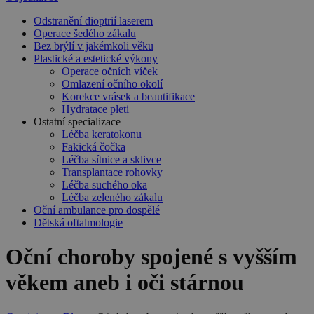
Odstranění dioptrií laserem
Operace šedého zákalu
Bez brýlí v jakémkoli věku
Plastické a estetické výkony
Operace očních víček
Omlazení očního okolí
Korekce vrásek a beautifikace
Hydratace pleti
Ostatní specializace
Léčba keratokonu
Fakická čočka
Léčba sítnice a sklivce
Transplantace rohovky
Léčba suchého oka
Léčba zeleného zákalu
Oční ambulance pro dospělé
Dětská oftalmologie
Oční choroby spojené s vyšším
věkem aneb i oči stárnou