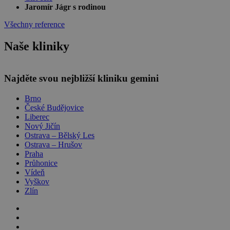
Jaromír Jágr s rodinou
Všechny reference
Naše kliniky
Leaflet
Najděte svou nejbližší kliniku gemini
Brno
České Budějovice
Liberec
Nový Jičín
Ostrava – Bělský Les
Ostrava – Hrušov
Praha
Průhonice
Vídeň
Vyškov
Zlín