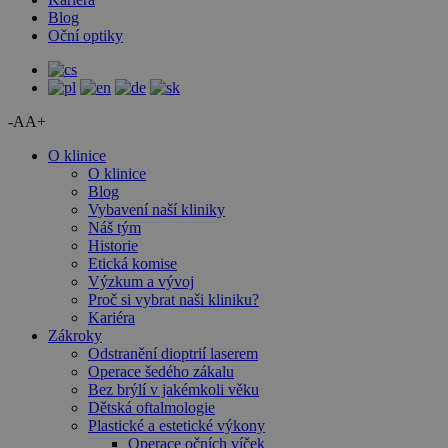
Blog
Oční optiky
-A
A+
O klinice
O klinice
Blog
Vybavení naší kliniky
Náš tým
Historie
Etická komise
Výzkum a vývoj
Proč si vybrat naši kliniku?
Kariéra
Zákroky
Odstranění dioptrií laserem
Operace šedého zákalu
Bez brýlí v jakémkoli věku
Dětská oftalmologie
Plastické a estetické výkony
Operace očních víček