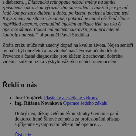
s diabetem.
„Diabetická retinopatie neboli změny na sítnici
způsobené cukrovkou výrazně
zhoršuje vidění. Důležitá je v první
řadě kompenzace diabetu a doba, po kterou
pacient diabetem trpí.
Když změny na sítnici významněji pokročí, je nutné ošetření sítnice
například laserem, eventuálně injekční aplikace léků do oka či
operace sítnice.
Pokud má pacient cukrovku, jsou pravidelné
kontroly nutností,“
připomněl Pavel Stodůlka
Ztráta zraku může mít značný dopad na kvalitu života. Nejen senioři
by měli být obezřetní a pravidelně navštěvovat očního lékaře.
Prevence a časná diagnostika jsou klíčem k zachování dobrého
vidění a snížení rizika výskytu vážných očních onemocnění.
Řekli o nás
Josef Vojáček
Plastické a estetické výkony
Ing. Růžena Nováková
Operace šedého zákalu
Dobrý den, děkuji celému týmu kliniky Gemini a paní
doktorce Ireně Šínové zejména za profesionální přístup
a příjemné vystupování během mé operace…
Číst celé