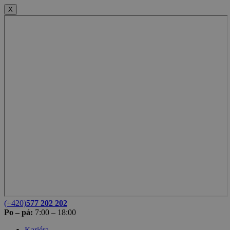
X
(+420)
577 202 202
Po – pá:
7:00 – 18:00
Kariéra