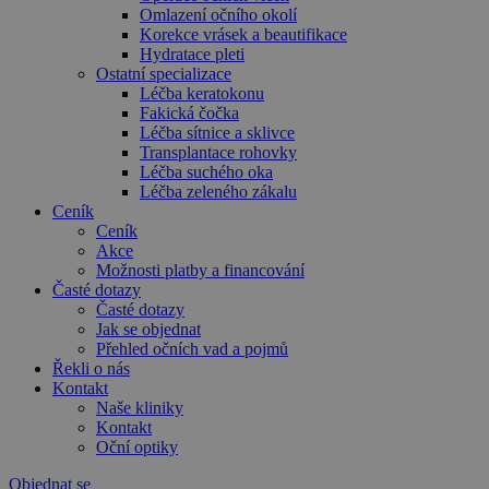
Omlazení očního okolí
Korekce vrásek a beautifikace
Hydratace pleti
Ostatní specializace
Léčba keratokonu
Fakická čočka
Léčba sítnice a sklivce
Transplantace rohovky
Léčba suchého oka
Léčba zeleného zákalu
Ceník
Ceník
Akce
Možnosti platby a financování
Časté dotazy
Časté dotazy
Jak se objednat
Přehled očních vad a pojmů
Řekli o nás
Kontakt
Naše kliniky
Kontakt
Oční optiky
Objednat se