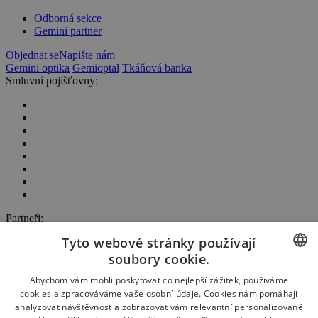
Odborná sekce
Gemini partner
Objednat se
Napište nám
Gemini optika
Gemioptal
Tkáňová banka
Smluvní pojišťovny:
Partneři:
Tyto webové stránky používají
soubory cookie.
Naše ocenění:
CZECH
Abychom vám mohli poskytovat co nejlepší zážitek, používáme
cookies a zpracováváme vaše osobní údaje. Cookies nám pomáhají
ENGLISH
analyzovat návštěvnost a zobrazovat vám relevantní personalizované