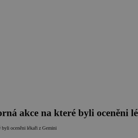
orná akce na které byli oceněni l
é byli oceněni lékaři z Gemini