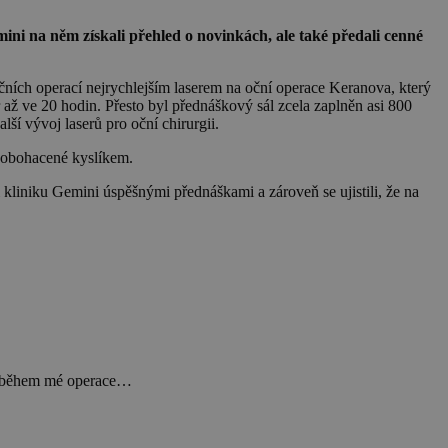
ni na něm získali přehled o novinkách, ale také předali cenné
čních operací nejrychlejším laserem na oční operace Keranova, který
až ve 20 hodin. Přesto byl přednáškový sál zcela zaplněn asi 800
lší vývoj laserů pro oční chirurgii.
 obohacené kyslíkem.
 kliniku Gemini úspěšnými přednáškami a zároveň se ujistili, že na
ní během mé operace…