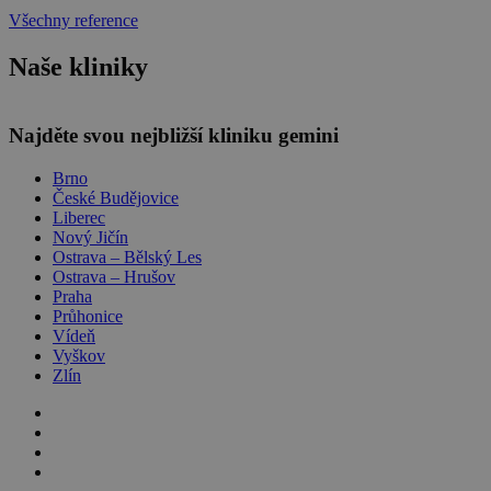
Všechny reference
Naše kliniky
Najděte svou nejbližší kliniku gemini
Brno
České Budějovice
Liberec
Nový Jičín
Ostrava – Bělský Les
Ostrava – Hrušov
Praha
Průhonice
Vídeň
Vyškov
Zlín