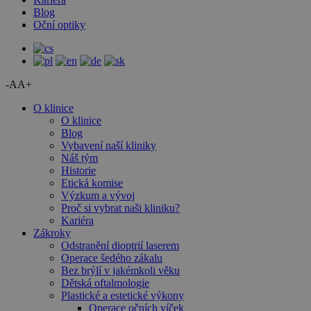
Blog
Oční optiky
-A
A+
O klinice
O klinice
Blog
Vybavení naší kliniky
Náš tým
Historie
Etická komise
Výzkum a vývoj
Proč si vybrat naši kliniku?
Kariéra
Zákroky
Odstranění dioptrií laserem
Operace šedého zákalu
Bez brýlí v jakémkoli věku
Dětská oftalmologie
Plastické a estetické výkony
Operace očních víček