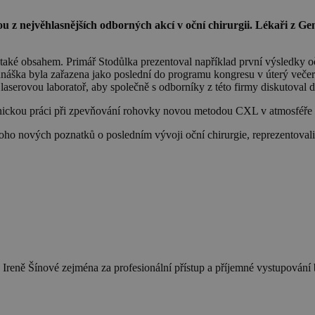
 nejvěhlasnějších odborných akcí v oční chirurgii. Lékaři z Gemi
také obsahem. Primář Stodůlka prezentoval například první výsledky o
áška byla zařazena jako poslední do programu kongresu v úterý večer 
laserovou laboratoř, aby společně s odborníky z této firmy diskutoval da
pnickou práci při zpevňování rohovky novou metodou CXL v atmosféře
noho nových poznatků o posledním vývoji oční chirurgie, reprezentovali
 Ireně Šínové zejména za profesionální přístup a příjemné vystupová