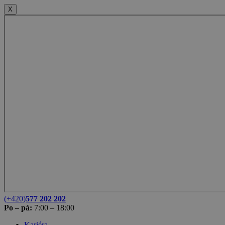
X
(+420)
577 202 202
Po – pá:
7:00 – 18:00
Kariéra