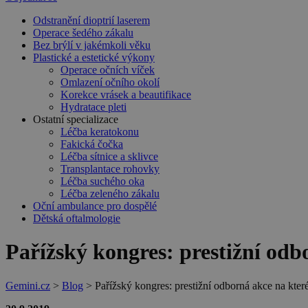
Odstranění dioptrií laserem
Operace šedého zákalu
Bez brýlí v jakémkoli věku
Plastické a estetické výkony
Operace očních víček
Omlazení očního okolí
Korekce vrásek a beautifikace
Hydratace pleti
Ostatní specializace
Léčba keratokonu
Fakická čočka
Léčba sítnice a sklivce
Transplantace rohovky
Léčba suchého oka
Léčba zeleného zákalu
Oční ambulance pro dospělé
Dětská oftalmologie
Pařížský kongres: prestižní odb
Gemini.cz
>
Blog
>
Pařížský kongres: prestižní odborná akce na kter