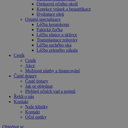
Omlazení očního okolí
Korekce vrásek a beautifikace
Hydratace pleti
Ostatní specializace
Léčba keratokonu
Fakická čočka
Léčba sítnice a sklivce
Transplantace rohovky
Léčba suchého oka
Léčba zeleného zákalu
Ceník
Ceník
Akce
Možnosti platby a financování
Časté dotazy
Časté dotazy
Jak se objednat
Přehled očních vad a pojmů
Řekli o nás
Kontakt
Naše kliniky
Kontakt
Oční optiky
Objednat se