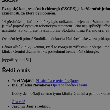
20.9.2019
Evropský kongres očních chirurgů (ESCRS) je každoročně jednou z
zkušenosti, za které byli oceněni.
14 přednášek primáře Stodůlky bylo unikátních nejen množstvím, ale 
je také poprvé vybaven robotickým ramenem. Jeho nejúspěšnější předn
účastníky. Po kongrese navštívil prim. Stodůlka firmu Keranova a její 
Oceněni byli primář Stodůlka a doktorka Halašová také za za průko
Lékaři oční kliniky Gemini, kteří se kongresu zúčastnili, načerpali m
klinice Gemini držíme krok s posledními trendy oční chirurgie.
[nggallery id=151]
Řekli o nás
Josef Vojáček
Plastické a estetické výkony
Ing. Růžena Nováková
Operace šedého zákalu
Dobrý den, děkuji celému týmu kliniky Gemini a paní doktorce
Číst celé
Jaromír Jágr s rodinou