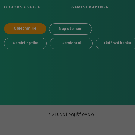
ODBORNÁ SEKCE
GEMINI PARTNER
Objednat se
Napište nám
Gemini optika
Gemioptal
Tkáňová banka
SMLUVNÍ POJIŠŤOVNY: