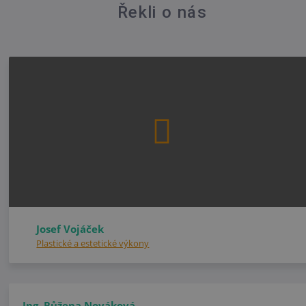
Řekli o nás
Josef Vojáček
Plastické a estetické výkony
Ing. Růžena Nováková