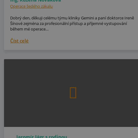
Operace šedého zákalu
Dobrý den, děkuji celému týmu kliniky Gemini a paní doktorce Ireně
Šínové zejména za profesionální přístup a příjemné vystupování
během mé operace…
Číst celé
Jaromír Jágr s rodinou