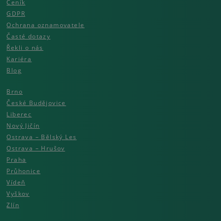
Ceník
GDPR
Ochrana oznamovatele
Časté dotazy
Řekli o nás
Kariéra
Blog
Brno
České Budějovice
Liberec
Nový Jičín
Ostrava – Bělský Les
Ostrava – Hrušov
Praha
Průhonice
Vídeň
Vyškov
Zlín