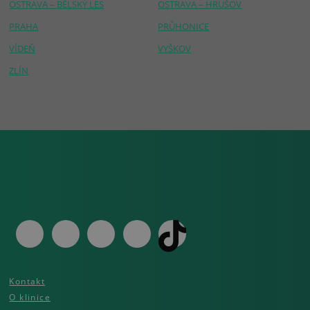
OSTRAVA – BĚLSKÝ LES
OSTRAVA – HRUŠOV
PRAHA
PRŮHONICE
VÍDEŇ
VYŠKOV
ZLÍN
Kontakt
O klinice