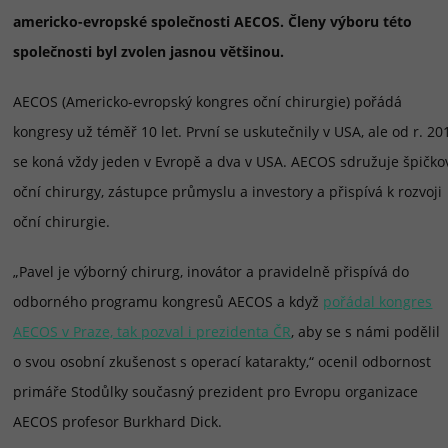
americko-evropské společnosti AECOS. Členy výboru této
společnosti byl zvolen jasnou většinou.
AECOS (Americko-evropský kongres oční chirurgie) pořádá
kongresy už téměř 10 let. První se uskutečnily v USA, ale od r. 20
se koná vždy jeden v Evropě a dva v USA. AECOS sdružuje špičko
oční chirurgy, zástupce průmyslu a investory a přispívá k rozvoji
oční chirurgie.
„Pavel je výborný chirurg, inovátor a pravidelně přispívá do
odborného programu kongresů AECOS a když
pořádal kongres
AECOS v Praze, tak pozval i prezidenta ČR
, aby se s námi podělil
o svou osobní zkušenost s operací katarakty,“ ocenil odbornost
primáře Stodůlky současný prezident pro Evropu organizace
AECOS profesor Burkhard Dick.