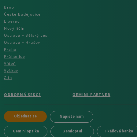
Brno
České Budějovice
Liberec
Nový Jičín
Ostrava – Bělský Les
Ostrava – Hrušov
Praha
Průhonice
Vídeň
Vyškov
Zlín
ODBORNÁ SEKCE
GEMINI PARTNER
Objednat se
Napište nám
Gemini optika
Gemioptal
Tkáňová banka