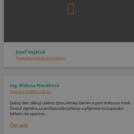
Josef Vojáček
Plastické a estetické výkony
Ing. Růžena Nováková
Operace šedého zákalu
Dobrý den, děkuji celému týmu kliniky Gemini a paní doktorce Ireně
Šínové zejména za profesionální přístup a příjemné vystupování
během mé operace…
Číst celé