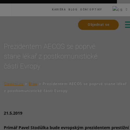
KARIÉRA
BLOG
OČNÍ OPTIKY
Objednat se
Prezidentem AECOS se poprvé
stane lékař z postkomunistické
části Evropy
Gemini.cz
>
Blog
>
Prezidentem AECOS se poprvé stane lékař
z postkomunistické části Evropy
21.5.2019
Primář Pavel Stodůlka bude evropským prezidentem prestižní