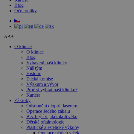
Blog
Oční optiky
-A
A+
O klinice
O klinice
Blog
Vybavení naší kliniky
Náš tým
Historie
Etická komise
Výzkum a vývoj
Proč si vybrat naši kliniku?
Kariéra
Zákroky
Odstranění dioptrií laserem
Operace šedého zákalu
Bez brýlí v jakémkoli věku
Dětská oftalmologie
Plastické a estetické výkony
Operace očních víček