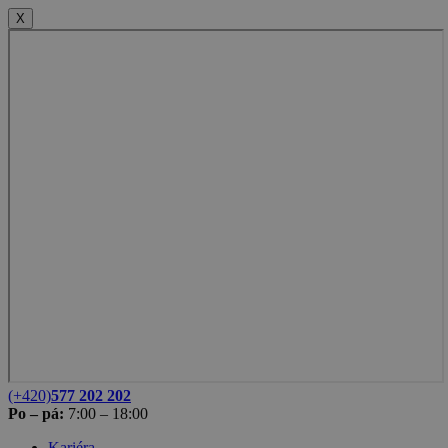
X
(+420)
577 202 202
Po – pá:
7:00 – 18:00
Kariéra