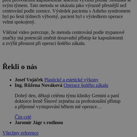
svým týmem. Tato metoda se ukázala jako výrazně přesnější než
centrování podle zornice. Výsledek pacienta s Adieho syndromem
byl po šesti týdnech výborný, pacient byl s výsledkem operace
velmi spokojený.
Vítězné video potvrzuje, že metoda centrování podle trypanové
značky má potenciál změnit dosavadní přístup ke kapsulotomii
a zvýšit přesnost při operaci šedého zákalu.
Řekli o nás
Josef Vojáček
Plastické a estetické výkony
Ing. Růžena Nováková
Operace šedého zákalu
Dobrý den, děkuji celému týmu kliniky Gemini a paní
doktorce Ireně Šínové zejména za profesionální přístup
a příjemné vystupování během mé operace…
Číst celé
Jaromír Jágr s rodinou
Všechny reference