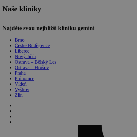
Naše kliniky
Leaflet
| ©
OpenStreetMap
contributors
Najděte svou nejbližší kliniku gemini
Brno
České Budějovice
Liberec
Nový Jičín
Ostrava – Bělský Les
Ostrava – Hrušov
Praha
Průhonice
Vídeň
Vyškov
Zlín