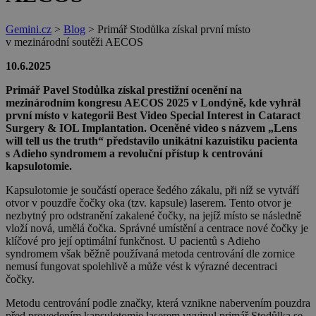
Gemini.cz
>
Blog
>
Primář Stodůlka získal první místo
v mezinárodní soutěži AECOS
10.6.2025
Primář Pavel Stodůlka získal prestižní ocenění na
mezinárodním kongresu AECOS 2025 v Londýně, kde vyhrál
první místo v kategorii Best Video Special Interest in Cataract
Surgery & IOL Implantation. Oceněné video s názvem „Lens
will tell us the truth“ představilo unikátní kazuistiku pacienta
s Adieho syndromem a revoluční přístup k centrování
kapsulotomie.
Kapsulotomie je součástí operace šedého zákalu, při níž se vytváří
otvor v pouzdře čočky oka (tzv. kapsule) laserem. Tento otvor je
nezbytný pro odstranění zakalené čočky, na jejíž místo se následně
vloží nová, umělá čočka. Správné umístění a centrace nové čočky je
klíčové pro její optimální funkčnost. U pacientů s Adieho
syndromem však běžně používaná metoda centrování dle zornice
nemusí fungovat spolehlivě a může vést k výrazné decentraci
čočky.
Metodu centrování podle značky, která vznikne nabervením pouzdra
před provedením kapsulotomie laserem vyvinul primář Stodůlka se