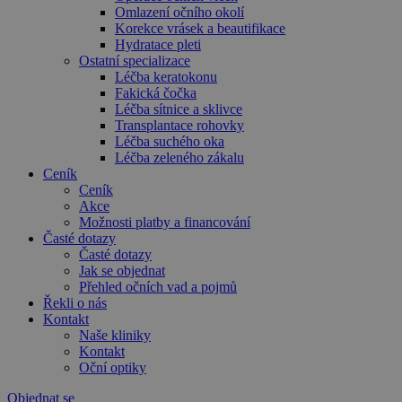
Omlazení očního okolí
Korekce vrásek a beautifikace
Hydratace pleti
Ostatní specializace
Léčba keratokonu
Fakická čočka
Léčba sítnice a sklivce
Transplantace rohovky
Léčba suchého oka
Léčba zeleného zákalu
Ceník
Ceník
Akce
Možnosti platby a financování
Časté dotazy
Časté dotazy
Jak se objednat
Přehled očních vad a pojmů
Řekli o nás
Kontakt
Naše kliniky
Kontakt
Oční optiky
Objednat se