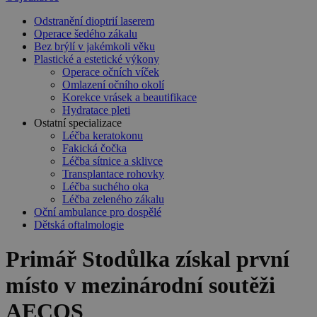
Odstranění dioptrií laserem
Operace šedého zákalu
Bez brýlí v jakémkoli věku
Plastické a estetické výkony
Operace očních víček
Omlazení očního okolí
Korekce vrásek a beautifikace
Hydratace pleti
Ostatní specializace
Léčba keratokonu
Fakická čočka
Léčba sítnice a sklivce
Transplantace rohovky
Léčba suchého oka
Léčba zeleného zákalu
Oční ambulance pro dospělé
Dětská oftalmologie
Primář Stodůlka získal první
místo v mezinárodní soutěži
AECOS