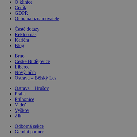
O klinice
Ceník
GDPR
Ochrana oznamovatele
Časté dotazy
Řekli o nás
Kariéra
Blog
Brno
České Budějovice
Liberec
Nový Jičín
Ostrava – Bělský Les
Ostrava – Hrušov
Praha
Průhonice
Vídeň
Vyškov
Zlín
Odborná sekce
Gemini partner