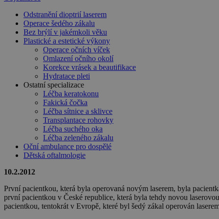
Odstranění dioptrií laserem
Operace šedého zákalu
Bez brýlí v jakémkoli věku
Plastické a estetické výkony
Operace očních víček
Omlazení očního okolí
Korekce vrásek a beautifikace
Hydratace pleti
Ostatní specializace
Léčba keratokonu
Fakická čočka
Léčba sítnice a sklivce
Transplantace rohovky
Léčba suchého oka
Léčba zeleného zákalu
Oční ambulance pro dospělé
Dětská oftalmologie
10.2.2012
První pacientkou, která byla operovaná novým laserem, byla pacientk
první pacientkou v České republice, která byla tehdy novou laserovo
pacientkou, tentokrát v Evropě, které byl šedý zákal operován lase