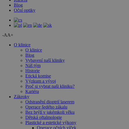
Blog
Oční optiky
-A
A+
O klinice
O klinice
Blog
Vybavení naší kliniky
Náš tým
Historie
Etická komise
Výzkum a vývoj
Proč si vybrat naši kliniku?
Kariéra
Zákroky
Odstranění dioptrií laserem
Operace šedého zákalu
Bez brýlí v jakémkoli věku
Dětská oftalmologie
Plastické a estetické výkony
Operace očních víček