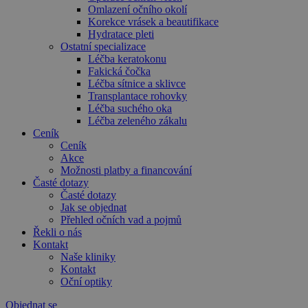
Omlazení očního okolí
Korekce vrásek a beautifikace
Hydratace pleti
Ostatní specializace
Léčba keratokonu
Fakická čočka
Léčba sítnice a sklivce
Transplantace rohovky
Léčba suchého oka
Léčba zeleného zákalu
Ceník
Ceník
Akce
Možnosti platby a financování
Časté dotazy
Časté dotazy
Jak se objednat
Přehled očních vad a pojmů
Řekli o nás
Kontakt
Naše kliniky
Kontakt
Oční optiky
Objednat se