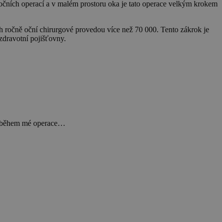
 očních operací a v malém prostoru oka je tato operace velkým krokem
ch ročně oční chirurgové provedou více než 70 000. Tento zákrok je
zdravotní pojišťovny.
ní během mé operace…
Leaflet