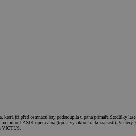
a, která již před osmnácti lety podstoupila u pana primáře Stodůlky l
u metodou LASIK operována (trpěla vysokou krátkozrakostí). V úterý 7.
rem VICTUS.