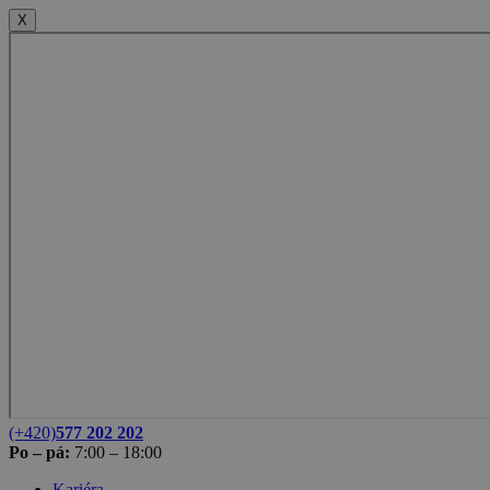
X
(+420)
577 202 202
Po – pá:
7:00 – 18:00
Kariéra