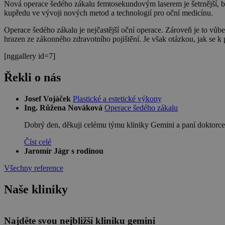
Nová operace šedého zákalu femtosekundovým laserem je šetrnější, be
kupředu ve vývoji nových metod a technologií pro oční medicínu.
Operace šedého zákalu je nejčastější oční operace. Zároveň je to vůb
hrazen ze zákonného zdravotního pojištění. Je však otázkou, jak se k 
[nggallery id=7]
Řekli o nás
Josef Vojáček
Plastické a estetické výkony
Ing. Růžena Nováková
Operace šedého zákalu
Dobrý den, děkuji celému týmu kliniky Gemini a paní doktorce
Číst celé
Jaromír Jágr s rodinou
Všechny reference
Naše kliniky
Najděte svou nejbližší kliniku gemini