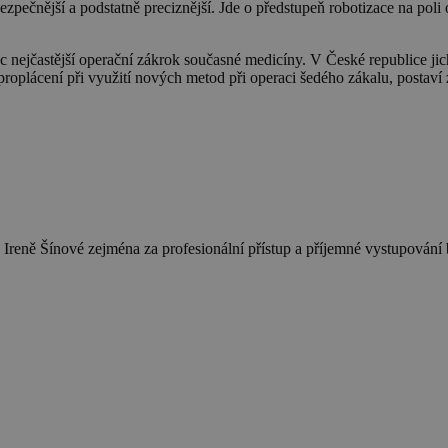
zpečnější a podstatně preciznější. Jde o předstupeň robotizace na poli
ec nejčastější operační zákrok současné medicíny. V České republice ji
proplácení při využití nových metod při operaci šedého zákalu, postaví 
 Ireně Šínové zejména za profesionální přístup a příjemné vystupová