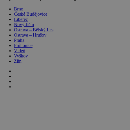
Brno
České Budějovice
Liberec
Nový Jičín
Ostrava – Bělský Les
Ostrava – Hrušov
Praha
Průhonice
Vídeň
Vyškov
Zlín