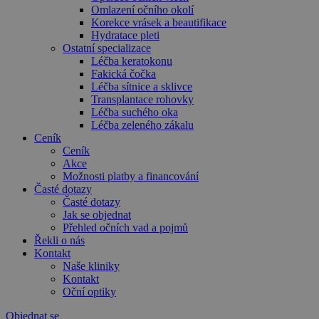
Omlazení očního okolí
Korekce vrásek a beautifikace
Hydratace pleti
Ostatní specializace
Léčba keratokonu
Fakická čočka
Léčba sítnice a sklivce
Transplantace rohovky
Léčba suchého oka
Léčba zeleného zákalu
Ceník
Ceník
Akce
Možnosti platby a financování
Časté dotazy
Časté dotazy
Jak se objednat
Přehled očních vad a pojmů
Řekli o nás
Kontakt
Naše kliniky
Kontakt
Oční optiky
Objednat se