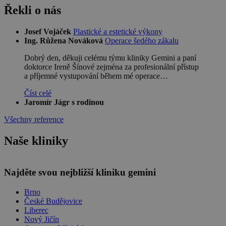
Řekli o nás
Josef Vojáček
Plastické a estetické výkony
Ing. Růžena Nováková
Operace šedého zákalu
Dobrý den, děkuji celému týmu kliniky Gemini a paní
doktorce Ireně Šínové zejména za profesionální přístup
a příjemné vystupování během mé operace…
Číst celé
Jaromír Jágr s rodinou
Všechny reference
Naše kliniky
Leaflet
| ©
OpenStreetMap
contributors
Najděte svou nejbližší kliniku gemini
Brno
České Budějovice
Liberec
Nový Jičín