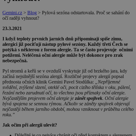
Gemini.cz
>
Blog
>
Pylová sezóna odstartovala. Proč se sahání do
očí raději vyhnout?
23.3.2021
I když teploty prvních jarních dnů připomínají spíše zimu,
alergici již pociťují nástup pylové sezóny. Každý třetí Čech se
potýká s některou z forem alergie. Ta se často projevuje očními
potížemi. Neléčená oční alergie může být dokonce pro zrak
nebezpečná.
Pyl stromů a keřů se v ovzduší vyskytuje již od brzkého jara, kdy
začíná nejsilnější sezóna alergií. Rozličné projevy alergií popsal
přednosta očních klinik Gemini Pavel Stodůlka:
„Nepříjemné
svědění, zvýšené slzení, oteklé oči, pocit cizího tělíska v oku, pálení,
řezání nebo zarudnutí očí, to všechno jsou příznaky oční alergie.
Nejčastějším projevem oční alergie je
zánět spojivek
. Oční alergie
bývá spojena se sennou rýmou. Ačkoliv se záněty spojivek objevují
nejčastěji během jarního období, mohou vzniknout v průběhu celého
roku.”
Jak očím při alergii ulevit?
Důležité je co nejvíce chránit oči před kontaktem s alergenem.