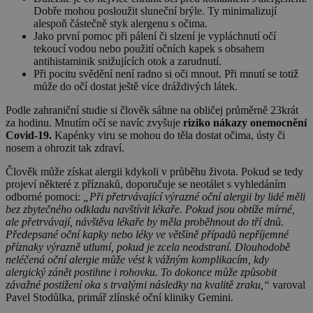
Dobře mohou posloužit sluneční brýle. Ty minimalizují
alespoň částečně styk alergenu s očima.
Jako první pomoc při pálení či slzení je vypláchnutí očí
tekoucí vodou nebo použití očních kapek s obsahem
antihistaminik snižujících otok a zarudnutí.
Při pocitu svědění není radno si oči mnout. Při mnutí se totiž
může do očí dostat ještě více dráždivých látek.
Podle zahraniční studie si člověk sáhne na obličej průměrně 23krát
za hodinu. Mnutím očí se navíc zvyšuje
riziko nákazy onemocnění
Covid-19.
Kapénky viru se mohou do těla dostat očima, ústy či
nosem a ohrozit tak zdraví.
Člověk může získat alergii kdykoli v průběhu života. Pokud se tedy
projeví některé z příznaků, doporučuje se neotálet s vyhledáním
odborné pomoci:
„Při přetrvávající výrazné oční alergii by lidé měli
bez zbytečného odkladu navštívit lékaře. Pokud jsou obtíže mírné,
ale přetrvávají, návštěva lékaře by měla proběhnout do tří dnů.
Předepsané oční kapky nebo léky ve většině případů nepříjemné
příznaky výrazně utlumí, pokud je zcela neodstraní. Dlouhodobě
neléčená oční alergie může vést k vážným komplikacím, kdy
alergický zánět postihne i rohovku. To dokonce může způsobit
závažné postižení oka s trvalými následky na kvalitě zraku,“
varoval
Pavel Stodůlka, primář zlínské oční kliniky Gemini.