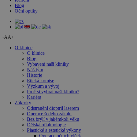
Blog
Oční optiky
-A
A+
O klinice
O klinice
Blog
Vybavení naší kliniky
Náš tým
Historie
Etická komise
Výzkum a vývoj
Proč si vybrat naši kliniku?
Kariéra
Zákroky
Odstranění dioptrií laserem
Operace šedého zákalu
Bez brýlí v jakémkoli věku
Dětská oftalmologie
Plastické a estetické výkony
Operace očních víček