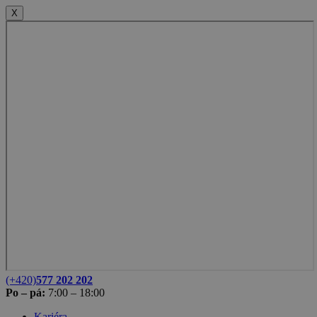
X
(+420)
577 202 202
Po – pá:
7:00 – 18:00
Kariéra