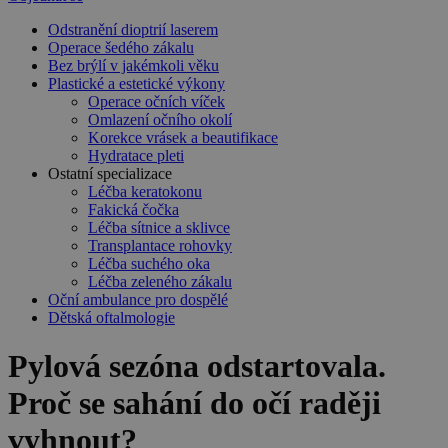
Odstranění dioptrií laserem
Operace šedého zákalu
Bez brýlí v jakémkoli věku
Plastické a estetické výkony
Operace očních víček
Omlazení očního okolí
Korekce vrásek a beautifikace
Hydratace pleti
Ostatní specializace
Léčba keratokonu
Fakická čočka
Léčba sítnice a sklivce
Transplantace rohovky
Léčba suchého oka
Léčba zeleného zákalu
Oční ambulance pro dospělé
Dětská oftalmologie
Pylová sezóna odstartovala.
Proč se sahání do očí raději
vyhnout?