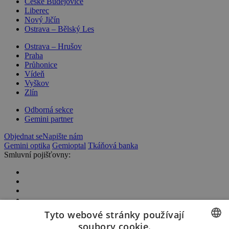
České Budějovice
Liberec
Nový Jičín
Ostrava – Bělský Les
Ostrava – Hrušov
Praha
Průhonice
Vídeň
Vyškov
Zlín
Odborná sekce
Gemini partner
Objednat se
Napište nám
Gemini optika
Gemioptal
Tkáňová banka
Smluvní pojišťovny:
Tyto webové stránky používají
soubory cookie.