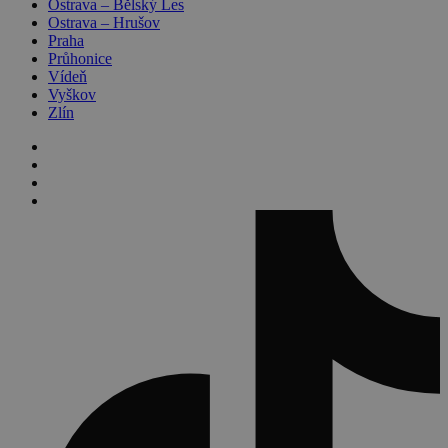
Ostrava – Bělský Les
Ostrava – Hrušov
Praha
Průhonice
Vídeň
Vyškov
Zlín