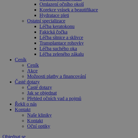
Omlazení očního okolí
Korekce vrásek a beautifikace
Hydratace pleti
Ostatní specializace
Léčba keratokonu
Fakická čočka
Léčba sítnice a sklivce
Transplantace rohovky
Léčba suchého oka
Léčba zeleného zákalu
Ceník
Ceník
Akce
Možnosti platby a financování
Časté dotazy
Časté dotazy
Jak se objednat
Přehled očních vad a pojmů
Řekli o nás
Kontakt
Naše kliniky
Kontakt
Oční optiky
Objednat se