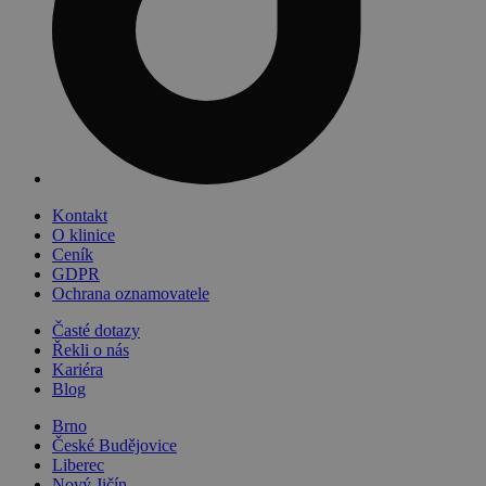
Kontakt
O klinice
Ceník
GDPR
Ochrana oznamovatele
Časté dotazy
Řekli o nás
Kariéra
Blog
Brno
České Budějovice
Liberec
Nový Jičín