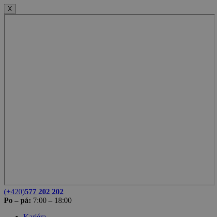
X
(+420)
577 202 202
Po – pá:
7:00 – 18:00
Kariéra