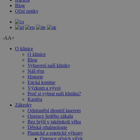
Blog
Oční optiky
-A
A+
O klinice
O klinice
Blog
Vybavení naší kliniky
Náš tým
Historie
Etická komise
Výzkum a vývoj
Proč si vybrat naši kliniku?
Kariéra
Zákroky
Odstranění dioptrií laserem
Operace šedého zákalu
Bez brýlí v jakémkoli věku
Dětská oftalmologie
Plastické a estetické výkony
Operace očních víček