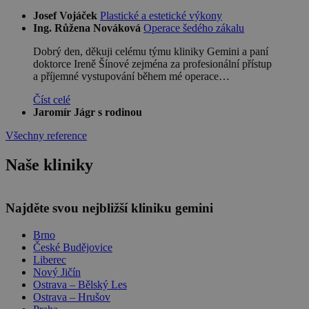
Josef Vojáček
Plastické a estetické výkony
Ing. Růžena Nováková
Operace šedého zákalu
Dobrý den, děkuji celému týmu kliniky Gemini a paní
doktorce Ireně Šínové zejména za profesionální přístup
a příjemné vystupování během mé operace…
Číst celé
Jaromír Jágr s rodinou
Všechny reference
Naše kliniky
Leaflet
Najděte svou nejbližší kliniku gemini
Brno
České Budějovice
Liberec
Nový Jičín
Ostrava – Bělský Les
Ostrava – Hrušov