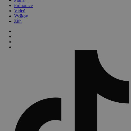
Praha
Průhonice
Vídeň
Vyškov
Zlín