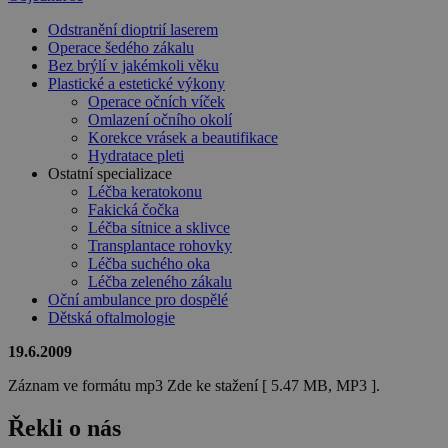
Odstranění dioptrií laserem
Operace šedého zákalu
Bez brýlí v jakémkoli věku
Plastické a estetické výkony
Operace očních víček
Omlazení očního okolí
Korekce vrásek a beautifikace
Hydratace pleti
Ostatní specializace
Léčba keratokonu
Fakická čočka
Léčba sítnice a sklivce
Transplantace rohovky
Léčba suchého oka
Léčba zeleného zákalu
Oční ambulance pro dospělé
Dětská oftalmologie
19.6.2009
Záznam ve formátu mp3 Zde ke stažení [ 5.47 MB, MP3 ].
Řekli o nás