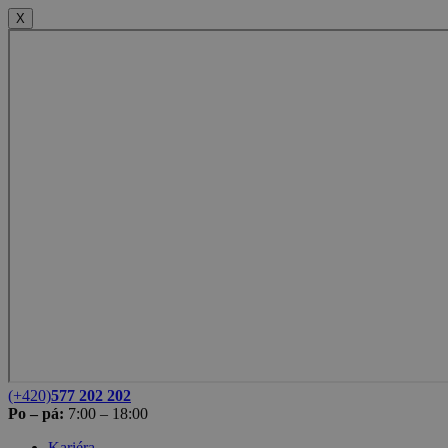
X
(+420)
577 202 202
Po – pá:
7:00 – 18:00
Kariéra