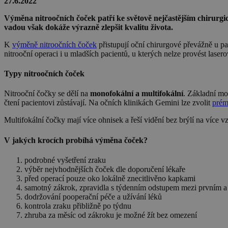
27.6.2022
Výměna nitroočních čoček patří ke světově nejčastějším chirurg
vadou však dokáže výrazně zlepšit kvalitu života.
K
výměně nitroočních čoček
přistupují oční chirurgové převážně u pa
nitrooční operaci i u mladších pacientů, u kterých nelze provést lasero
Typy nitroočních čoček
Nitrooční čočky se dělí na
monofokální a multifokální
. Základní mo
čtení pacientovi zůstávají. Na očních klinikách Gemini lze zvolit
prém
Multifokální čočky mají více ohnisek a řeší vidění bez brýlí na více vz
V jakých krocích probíhá výměna čoček?
podrobné vyšetření zraku
výběr nejvhodnějších čoček dle doporučení lékaře
před operací pouze oko lokálně znecitlivěno kapkami
samotný zákrok, zpravidla s týdenním odstupem mezi prvním
dodržování pooperační péče a užívání léků
kontrola zraku přibližně po týdnu
zhruba za měsíc od zákroku je možné žít bez omezení