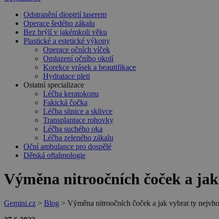
Odstranění dioptrií laserem
Operace šedého zákalu
Bez brýlí v jakémkoli věku
Plastické a estetické výkony
Operace očních víček
Omlazení očního okolí
Korekce vrásek a beautifikace
Hydratace pleti
Ostatní specializace
Léčba keratokonu
Fakická čočka
Léčba sítnice a sklivce
Transplantace rohovky
Léčba suchého oka
Léčba zeleného zákalu
Oční ambulance pro dospělé
Dětská oftalmologie
Výměna nitroočních čoček a jak
Gemini.cz
>
Blog
>
Výměna nitroočních čoček a jak vybrat ty nejvho