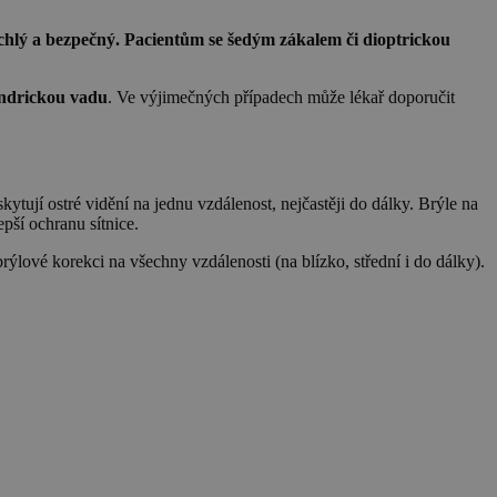
chlý a bezpečný. Pacientům se šedým zákalem či dioptrickou
lindrickou vadu
. Ve výjimečných případech může lékař doporučit
tují ostré vidění na jednu vzdálenost, nejčastěji do dálky. Brýle na
lepší ochranu sítnice.
brýlové korekci na všechny vzdálenosti (na blízko, střední i do dálky).