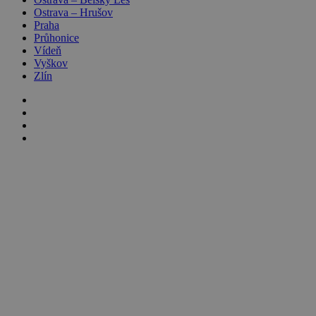
Ostrava – Hrušov
Praha
Průhonice
Vídeň
Vyškov
Zlín