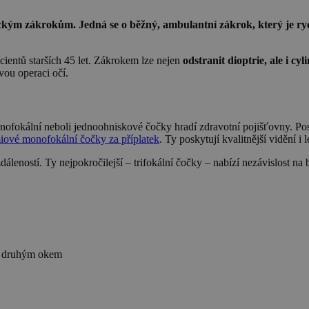
ickým zákrokům. Jedná se o běžný, ambulantní zákrok, který je ry
cientů starších 45 let. Zákrokem lze nejen
odstranit dioptrie, ale i cy
vou operaci očí.
nofokální neboli jednoohniskové čočky hradí zdravotní pojišťovny. Posky
iové monofokální čočky za příplatek
. Ty poskytují kvalitnější vidění i 
dáleností. Ty nejpokročilejší – trifokální čočky – nabízí nezávislost na 
 a druhým okem