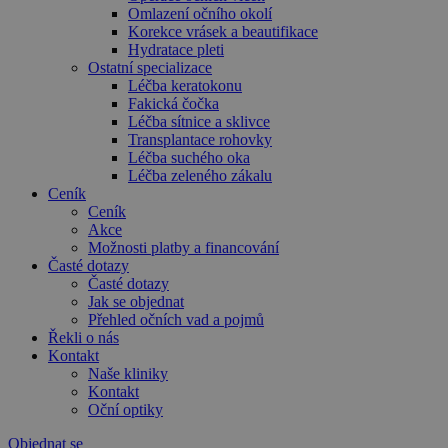
Omlazení očního okolí
Korekce vrásek a beautifikace
Hydratace pleti
Ostatní specializace
Léčba keratokonu
Fakická čočka
Léčba sítnice a sklivce
Transplantace rohovky
Léčba suchého oka
Léčba zeleného zákalu
Ceník
Ceník
Akce
Možnosti platby a financování
Časté dotazy
Časté dotazy
Jak se objednat
Přehled očních vad a pojmů
Řekli o nás
Kontakt
Naše kliniky
Kontakt
Oční optiky
Objednat se