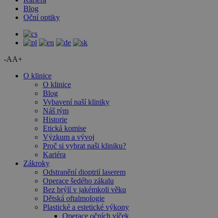
Blog
Oční optiky
-A
A+
O klinice
O klinice
Blog
Vybavení naší kliniky
Náš tým
Historie
Etická komise
Výzkum a vývoj
Proč si vybrat naši kliniku?
Kariéra
Zákroky
Odstranění dioptrií laserem
Operace šedého zákalu
Bez brýlí v jakémkoli věku
Dětská oftalmologie
Plastické a estetické výkony
Operace očních víček