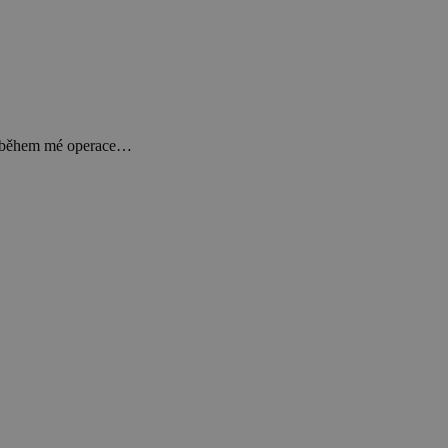
ní během mé operace…
Leaflet