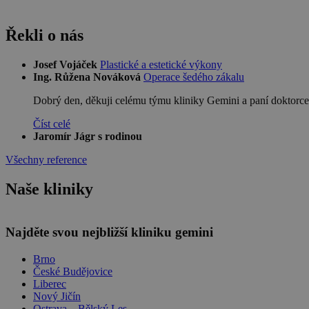
Řekli o nás
Josef Vojáček
Plastické a estetické výkony
Ing. Růžena Nováková
Operace šedého zákalu
Dobrý den, děkuji celému týmu kliniky Gemini a paní doktorce
Číst celé
Jaromír Jágr s rodinou
Všechny reference
Naše kliniky
Najděte svou nejbližší kliniku gemini
Brno
České Budějovice
Liberec
Nový Jičín
Ostrava – Bělský Les