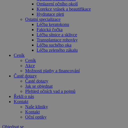
Omlazení očního okolí
Korekce vrásek a beautifikace
Hydratace pleti
Ostatní specializace
Léčba keratokonu
Fakická čočka
Léčba sítnice a sklivce
Transplantace rohovky
Léčba suchého oka
Léčba zeleného zákalu
Ceník
Ceník
Akce
Možnosti platby a financování
Časté dotazy
Časté dotazy
Jak se objednat
Přehled očních vad a pojmů
Řekli o nás
Kontakt
Naše kliniky
Kontakt
Oční optiky
Objednat se