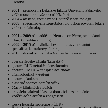
Členství
2001
– promoce na Lékařské fakultě Univerzity Palackého
v Olomouci,
obor všeobecné lékařství
2004
– atestace, specializace I. stupně v oftalmologii
2008
– specializovaná způsobilost pro výkon povolání lékaře
v oboru oftalmologie
2001 – 2009
oční oddělení Nemocnice Přerov, sekundární
lékař, kataraktový chirurg
2009 – 2015
oční klinika Lexum Praha, ambulantní
specialista, kataraktový chirurg
2015 – dosud
oční klinika Gemini Průhonice, primářka
operace šedého zákalu (katarakty)
operace RLE (refrakční lensektomie)
operace DMEK – transplantace endotelu
oftalmologická vyšetření
operace glaukomu
plastické operace horních víček
účast v klinických studiích
pravidelná aktivní účast na domácích a zahraničních
vzdělávacích akcích a kongresech
Česká lékařská společnost (ČLK)