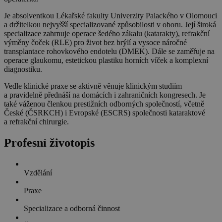
Je absolventkou Lékařské fakulty Univerzity Palackého v Olomouci
a držitelkou nejvyšší specializované způsobilosti v oboru. Její široká
specializace zahrnuje operace šedého zákalu (katarakty), refrakční
výměny čoček (RLE) pro život bez brýlí a vysoce náročné
transplantace rohovkového endotelu (DMEK). Dále se zaměřuje na
operace glaukomu, estetickou plastiku horních víček a komplexní
diagnostiku.
Vedle klinické praxe se aktivně věnuje klinickým studiím
a pravidelně přednáší na domácích i zahraničních kongresech. Je
také váženou členkou prestižních odborných společností, včetně
České (ČSRKCH) i Evropské (ESCRS) společnosti kataraktové
a refrakční chirurgie.
Profesní životopis
Vzdělání
Praxe
Specializace a odborná činnost