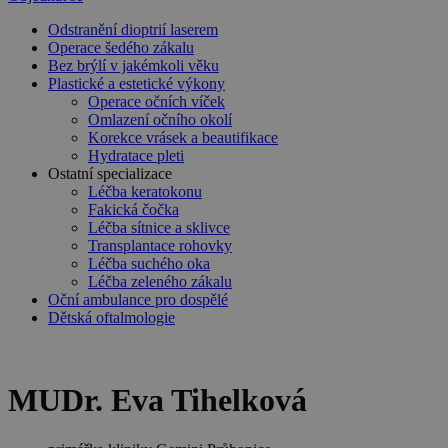
Odstranění dioptrií laserem
Operace šedého zákalu
Bez brýlí v jakémkoli věku
Plastické a estetické výkony
Operace očních víček
Omlazení očního okolí
Korekce vrásek a beautifikace
Hydratace pleti
Ostatní specializace
Léčba keratokonu
Fakická čočka
Léčba sítnice a sklivce
Transplantace rohovky
Léčba suchého oka
Léčba zeleného zákalu
Oční ambulance pro dospělé
Dětská oftalmologie
MUDr. Eva Tihelková