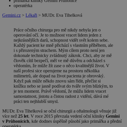
primářka kliniky Gemini Průhonice
operatérka
Gemini.cz
>
Lékaři
>
MUDr. Eva Tihelková
Práce očního chirurga pro mě nikdy nebyla jen o
operování očí. Je to možnost vracet lidem jeden z
nejkrásnějších darů, schopnost vidět svět kolem sebe.
Každý pacient ke mně přichází s vlastním příběhem, ale
i s přirozeným strachem. Mým cílem proto není jen
dokonale technicky zvládnutý zákrok. Chci, aby ze mě
člověk cítil bezpečí, měl ve mě důvěru a odcházel s
vědomím, že může žít zase o něco kvalitnější život. V
naší profesi sice operujeme na prostoru několika
milimetrů, ale dopad na život pacienta je obrovský.
Když pak může někdo znovu sám řídit, přečíst si
knížku nebo se jasně podívat do tváře svým blízkým, to
je ten moment. Právě vědomí, že můžu lidem vracet
samostatnost, jistotu a čistou radost z vidění, dává mé
práci ten nejhlubší smysl.
MUDr. Eva Tihelková se oční chirurgii a oftalmologii věnuje již
více než
25 let
. V roce 2015 převzala vedení oční kliniky
Gemini
v Průhonicích
, kde dodnes úspěšně působí jako primářka a přední
operatérka.