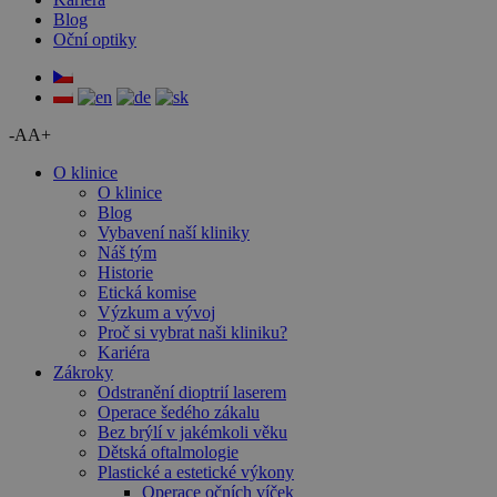
Blog
Oční optiky
-A
A+
O klinice
O klinice
Blog
Vybavení naší kliniky
Náš tým
Historie
Etická komise
Výzkum a vývoj
Proč si vybrat naši kliniku?
Kariéra
Zákroky
Odstranění dioptrií laserem
Operace šedého zákalu
Bez brýlí v jakémkoli věku
Dětská oftalmologie
Plastické a estetické výkony
Operace očních víček