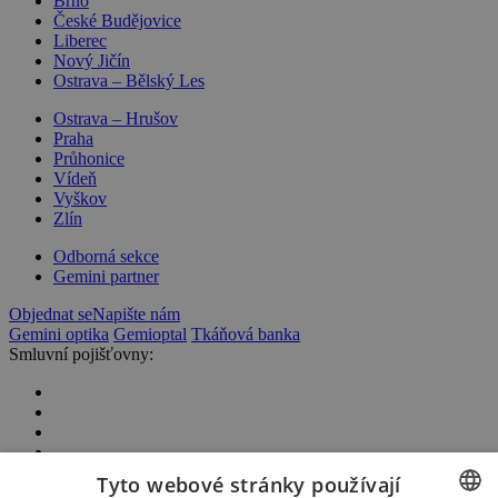
Brno
České Budějovice
Liberec
Nový Jičín
Ostrava – Bělský Les
Ostrava – Hrušov
Praha
Průhonice
Vídeň
Vyškov
Zlín
Odborná sekce
Gemini partner
Objednat se
Napište nám
Gemini optika
Gemioptal
Tkáňová banka
Smluvní pojišťovny:
Tyto webové stránky používají