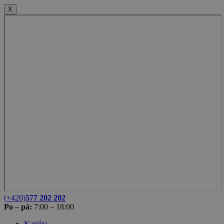
X
(+420)
577 202 202
Po – pá:
7:00 – 18:00
Kariéra