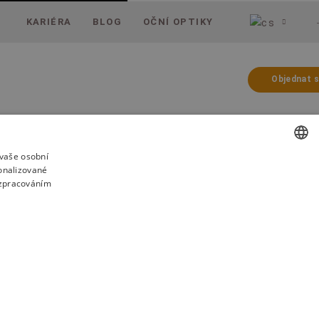
KARIÉRA
BLOG
OČNÍ OPTIKY
Objednat 
vaše osobní
onalizované
CZECH
a zpracováním
ENGLISH
SLOVAK
GERMAN
POLISH