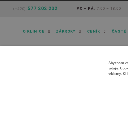
577 202 202
PO – PÁ:
7:00 – 18:00
(+420)
O KLINICE
ZÁKROKY
CENÍK
ČASTÉ
Abychom vá
údaje. Coo
reklamy. Kli