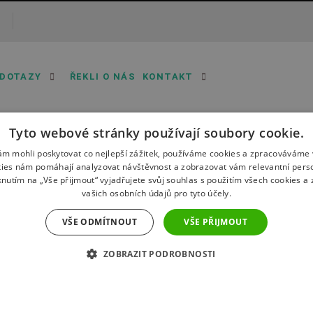
 DOTAZY
ŘEKLI O NÁS
KONTAKT
Tyto webové stránky používají soubory cookie.
m mohli poskytovat co nejlepší zážitek, používáme cookies a zpracováváme 
kies nám pomáhají analyzovat návštěvnost a zobrazovat vám relevantní pers
knutím na „Vše přijmout“ vyjadřujete svůj souhlas s použitím všech cookies 
Děkujeme za Vaši důvěru!
vašich osobních údajů pro tyto účely.
VŠE ODMÍTNOUT
VŠE PŘIJMOUT
Vaši zprávu jsme úspěšně přijali.
ZOBRAZIT PODROBNOSTI
Zpět na hlavní stranu