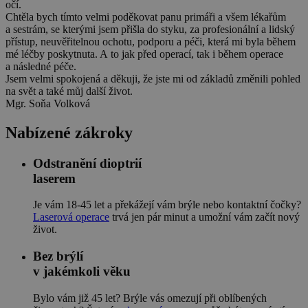
očí.
Chtěla bych tímto velmi poděkovat panu primáři a všem lékařům
a sestrám, se kterými jsem přišla do styku, za profesionální a lidský
přístup, neuvěřitelnou ochotu, podporu a péči, která mi byla během
mé léčby poskytnuta. A to jak před operací, tak i během operace
a následné péče.
Jsem velmi spokojená a děkuji, že jste mi od základů změnili pohled
na svět a také můj další život.
Mgr. Soňa Volková
Nabízené zákroky
Odstranění dioptrií
laserem
Je vám 18-45 let a překážejí vám brýle nebo kontaktní čočky?
Laserová operace
trvá jen pár minut a umožní vám začít nový
život.
Bez brýlí
v jakémkoli věku
Bylo vám již 45 let? Brýle vás omezují při oblíbených