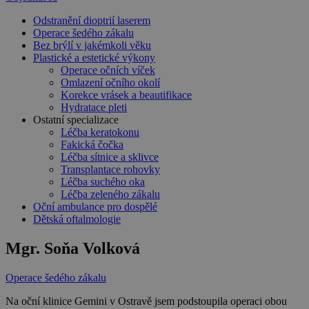
Odstranění dioptrií laserem
Operace šedého zákalu
Bez brýlí v jakémkoli věku
Plastické a estetické výkony
Operace očních víček
Omlazení očního okolí
Korekce vrásek a beautifikace
Hydratace pleti
Ostatní specializace
Léčba keratokonu
Fakická čočka
Léčba sítnice a sklivce
Transplantace rohovky
Léčba suchého oka
Léčba zeleného zákalu
Oční ambulance pro dospělé
Dětská oftalmologie
Mgr. Soňa Volková
Operace šedého zákalu
Na oční klinice Gemini v Ostravě jsem podstoupila operaci obou