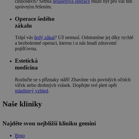
činnostech? Šetrná
nelaserová operace
může být pro vás tím
správným řešením.
Operace šedého
zákalu
Trápí vás
šedý zákal
? Už nemusí. Odstraníme jej díky rychlé
a bezbolestné operaci, kterou i u nás hradí zdravotní
pojišťovna.
Estetická
medicína
Rozlučte se s příznaky stáří! Zbavíme vás povislých očních
víček nebo drobných vrásek. Dopřejte své pleti opět
mladistvý vzhled
.
Naše kliniky
Leaflet
Najděte svou nejbližší kliniku gemini
Brno