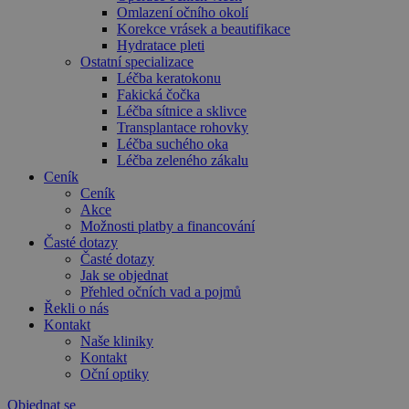
Omlazení očního okolí
Korekce vrásek a beautifikace
Hydratace pleti
Ostatní specializace
Léčba keratokonu
Fakická čočka
Léčba sítnice a sklivce
Transplantace rohovky
Léčba suchého oka
Léčba zeleného zákalu
Ceník
Ceník
Akce
Možnosti platby a financování
Časté dotazy
Časté dotazy
Jak se objednat
Přehled očních vad a pojmů
Řekli o nás
Kontakt
Naše kliniky
Kontakt
Oční optiky
Objednat se