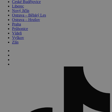
České Budějovice
Liberec
Nový Jičín
Ostrava – Bělský Les
Ostrava – Hrušov
Praha
Průhonice
Vídeň
Vyškov
Zlín