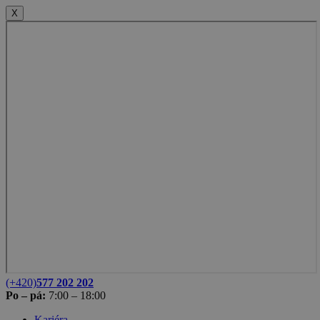
X
(+420)
577 202 202
Po – pá:
7:00 – 18:00
Kariéra