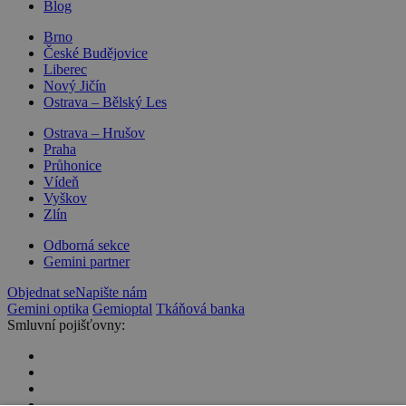
Blog
Brno
České Budějovice
Liberec
Nový Jičín
Ostrava – Bělský Les
Ostrava – Hrušov
Praha
Průhonice
Vídeň
Vyškov
Zlín
Odborná sekce
Gemini partner
Objednat se
Napište nám
Gemini optika
Gemioptal
Tkáňová banka
Smluvní pojišťovny: