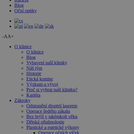
Blog
Oční optiky
-A
A+
O klinice
O klinice
Blog
Vybavení naší kliniky
Náš tým
Historie
Etická komise
Výzkum a vývoj
Proč si vybrat naši kliniku?
Kariéra
Zákroky
Odstranění dioptrií laserem
Operace šedého zákalu
Bez brýlí v jakémkoli věku
Dětská oftalmologie
Plastické a estetické výkony
Operace očních víček