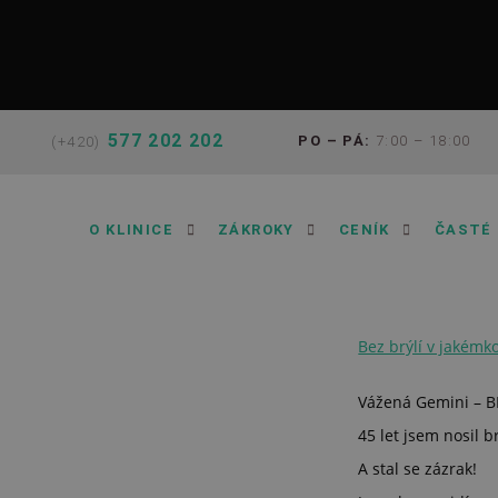
577 202 202
PO – PÁ:
7:00 – 18:00
(+420)
O KLINICE
ZÁKROKY
CENÍK
ČASTÉ
Bez brýlí v jakémko
Vážená Gemini – B
45 let jsem nosil br
A stal se zázrak!