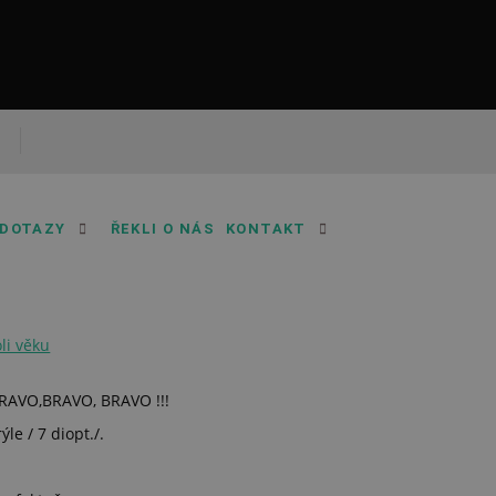
 DOTAZY
ŘEKLI O NÁS
KONTAKT
li věku
RAVO,BRAVO, BRAVO !!!
ýle / 7 diopt./.