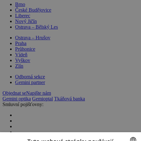
Brno
České Budějovice
Liberec
Nový Jičín
Ostrava – Bělský Les
Ostrava – Hrušov
Praha
Průhonice
Vídeň
Vyškov
Zlín
Odborná sekce
Gemini partner
Objednat se
Napište nám
Gemini optika
Gemioptal
Tkáňová banka
Smluvní pojišťovny: