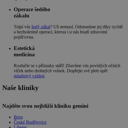
Operace šedého
zákalu
Trápí vás
šedý zákal
? Už nemusí. Odstraníme jej díky rychlé
a bezbolestné operaci, kterou i u nás hradí zdravotní
pojišťovna.
Estetická
medicína
Rozlučte se s příznaky stáří! Zbavíme vás povislých očních
víček nebo drobných vrásek. Dopřejte své pleti opět
mladistvý vzhled
.
Naše kliniky
Leaflet
Najděte svou nejbližší kliniku gemini
Brno
České Budějovice
Liberec