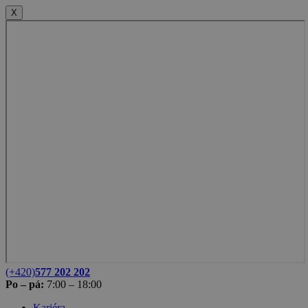
X
(+420)
577 202 202
Po – pá:
7:00 – 18:00
Kariéra