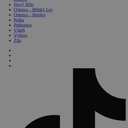
Nový Jičín
Ostrava – Bělský Les
Ostrava – Hrušov
Praha
Průhonice
Vídeň
Vyškov
Zlín