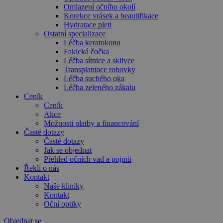
Omlazení očního okolí
Korekce vrásek a beautifikace
Hydratace pleti
Ostatní specializace
Léčba keratokonu
Fakická čočka
Léčba sítnice a sklivce
Transplantace rohovky
Léčba suchého oka
Léčba zeleného zákalu
Ceník
Ceník
Akce
Možnosti platby a financování
Časté dotazy
Časté dotazy
Jak se objednat
Přehled očních vad a pojmů
Řekli o nás
Kontakt
Naše kliniky
Kontakt
Oční optiky
Objednat se