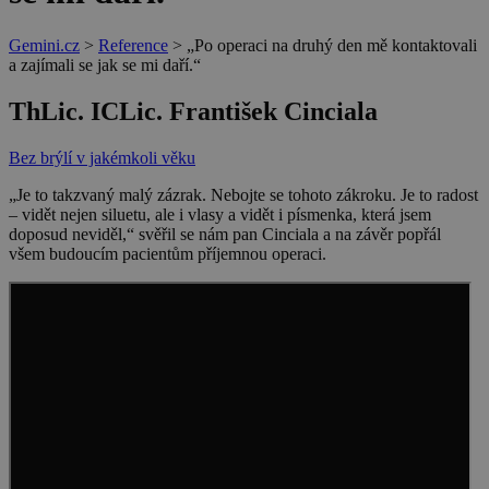
Gemini.cz
>
Reference
>
„Po operaci na druhý den mě kontaktovali
a zajímali se jak se mi daří.“
ThLic. ICLic. František Cinciala
Bez brýlí v jakémkoli věku
„Je to takzvaný malý zázrak. Nebojte se tohoto zákroku. Je to radost
– vidět nejen siluetu, ale i vlasy a vidět i písmenka, která jsem
doposud neviděl,“ svěřil se nám pan Cinciala a na závěr popřál
všem budoucím pacientům příjemnou operaci.