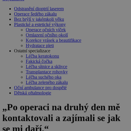
Odstranění dioptrií laserem
Operace šedého zákalu
Bez brýlí v jakémkoli věku
Plastické a estetické výkony
Operace očních víček
Omlazení očního okolí
Korekce vrásek a beautifikace
Hydratace pleti
Ostatní specializace
Léčba keratokonu
Fakická čočka
Léčba sítnice a sklivce
Transplantace rohovky
Léčba suchého oka
Léčba zeleného zákalu
Oční ambulance pro dospělé
Dětská oftalmologie
„Po operaci na druhý den mě
kontaktovali a zajímali se jak
se mi daří.“