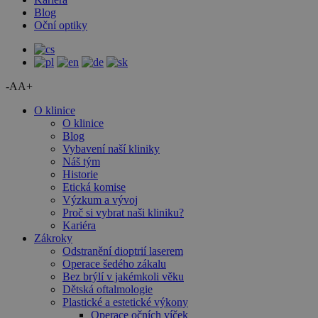
Blog
Oční optiky
-A
A+
O klinice
O klinice
Blog
Vybavení naší kliniky
Náš tým
Historie
Etická komise
Výzkum a vývoj
Proč si vybrat naši kliniku?
Kariéra
Zákroky
Odstranění dioptrií laserem
Operace šedého zákalu
Bez brýlí v jakémkoli věku
Dětská oftalmologie
Plastické a estetické výkony
Operace očních víček