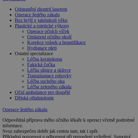
Odstranění dioptrií laserem
Operace šedého zákalu
Bez brýlí v jakémkoli věku
Plastické a estetické výkony
Operace očních víček
Omlazení očního okolí
Korekce vrásek a beautifikace
Hydratace pleti
Ostatní specializace
Léčba keratokonu
Fakická čočka
Léčba sítnice a sklivce
Transplantace rohovky
Léčba suchého oka
Léčba zeleného zákalu
Oční ambulance pro dospělé
Dětská oftalmologie
Operace šedého zákalu
Odpovědná příprava mého očního lékaře k operaci včetně podrobné
informace.
Svoz zabezpečen dobře jak cestou tam, tak i zpět.
Příkladná pozornost a odbornost při provedení vyšetření. Samotný