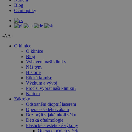
Blog
Oční optiky
-A
A+
O klinice
O klinice
Blog
Vybavení naší kliniky
Náš tým
Historie
Etická komise
Výzkum a vývoj
Proč si vybrat naši kliniku?
Kariéra
Zákroky
Odstranění dioptrií laserem
Operace šedého zákalu
Bez brýlí v jakémkoli věku
Dětská oftalmologie
Plastické a estetické výkony
Operace očních víček