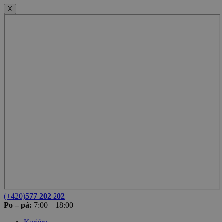
X
(+420)
577 202 202
Po – pá:
7:00 – 18:00
Kariéra