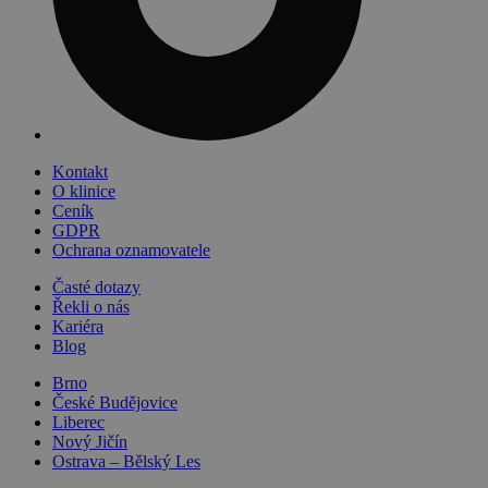
Kontakt
O klinice
Ceník
GDPR
Ochrana oznamovatele
Časté dotazy
Řekli o nás
Kariéra
Blog
Brno
České Budějovice
Liberec
Nový Jičín
Ostrava – Bělský Les