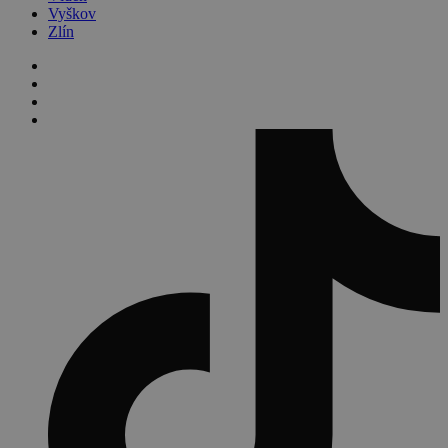
Vyškov
Zlín