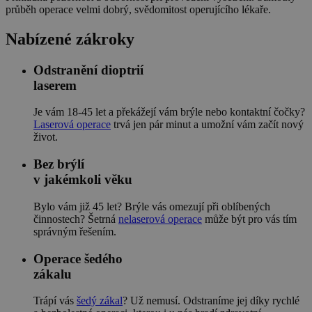
průběh operace velmi dobrý, svědomitost operujícího lékaře.
Nabízené zákroky
Odstranění dioptrií
laserem
Je vám 18-45 let a překážejí vám brýle nebo kontaktní čočky?
Laserová operace
trvá jen pár minut a umožní vám začít nový
život.
Bez brýlí
v jakémkoli věku
Bylo vám již 45 let? Brýle vás omezují při oblíbených
činnostech? Šetrná
nelaserová operace
může být pro vás tím
správným řešením.
Operace šedého
zákalu
Trápí vás
šedý zákal
? Už nemusí. Odstraníme jej díky rychlé