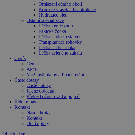
Omlazení očního okolí
Korekce vrásek a beautifikace
Hydratace pleti
Ostatní specializace
Léčba keratokonu
Fakická čočka
Léčba sítnice a sklivce
Transplantace rohovky
Léčba suchého oka
Léčba zeleného zákalu
Ceník
Ceník
Akce
Možnosti platby a financování
Časté dotazy
Časté dotazy
Jak se objednat
Přehled očních vad a pojmů
Řekli o nás
Kontakt
Naše kliniky
Kontakt
Oční optiky
Objednat se