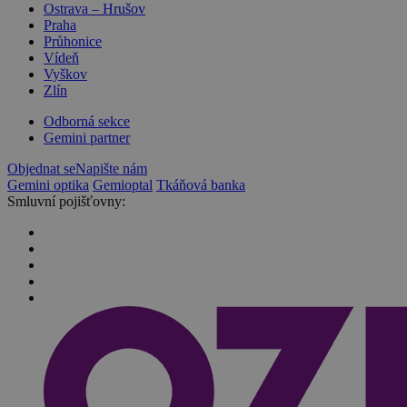
Ostrava – Hrušov
Praha
Průhonice
Vídeň
Vyškov
Zlín
Odborná sekce
Gemini partner
Objednat se
Napište nám
Gemini optika
Gemioptal
Tkáňová banka
Smluvní pojišťovny: