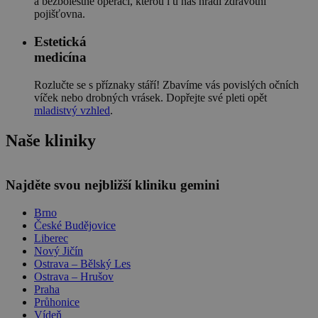
a bezbolestné operaci, kterou i u nás hradí zdravotní
pojišťovna.
Estetická
medicína
Rozlučte se s příznaky stáří! Zbavíme vás povislých očních
víček nebo drobných vrásek. Dopřejte své pleti opět
mladistvý vzhled
.
Naše kliniky
Leaflet
Najděte svou nejbližší kliniku gemini
Brno
České Budějovice
Liberec
Nový Jičín
Ostrava – Bělský Les
Ostrava – Hrušov
Praha
Průhonice
Vídeň