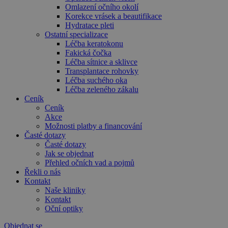
Omlazení očního okolí
Korekce vrásek a beautifikace
Hydratace pleti
Ostatní specializace
Léčba keratokonu
Fakická čočka
Léčba sítnice a sklivce
Transplantace rohovky
Léčba suchého oka
Léčba zeleného zákalu
Ceník
Ceník
Akce
Možnosti platby a financování
Časté dotazy
Časté dotazy
Jak se objednat
Přehled očních vad a pojmů
Řekli o nás
Kontakt
Naše kliniky
Kontakt
Oční optiky
Objednat se