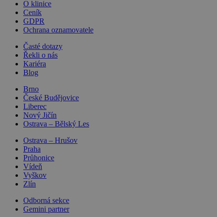
O klinice
Ceník
GDPR
Ochrana oznamovatele
Časté dotazy
Řekli o nás
Kariéra
Blog
Brno
České Budějovice
Liberec
Nový Jičín
Ostrava – Bělský Les
Ostrava – Hrušov
Praha
Průhonice
Vídeň
Vyškov
Zlín
Odborná sekce
Gemini partner