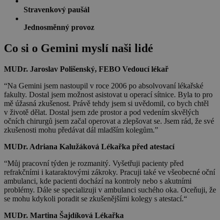
Stravenkový paušál
Jednosměnný provoz
Co si o Gemini myslí naši lidé
MUDr. Jaroslav Polišenský, FEBO
Vedoucí lékař
“Na Gemini jsem nastoupil v roce 2006 po absolvovaní lékařské
fakulty. Dostal jsem možnost asistovat u operací sítnice. Byla to pro
mě úžasná zkušenost. Právě tehdy jsem si uvědomil, co bych chtěl
v životě dělat. Dostal jsem zde prostor a pod vedením skvělých
očních chirurgů jsem začal operovat a zlepšovat se. Jsem rád, že své
zkušenosti mohu předávat dál mladším kolegům.”
MUDr. Adriana Kalužáková
Lékařka před atestací
“Můj pracovní týden je rozmanitý. Vyšetřuji pacienty před
refrakčními i kataraktovými zákroky. Pracuji také ve všeobecné oční
ambulanci, kde pacienti dochází na kontroly nebo s akutními
problémy. Dále se specializuji v ambulanci suchého oka. Oceňuji, že
se mohu kdykoli poradit se zkušenějšími kolegy s atestací.“
MUDr. Martina Šajdíková
Lékařka