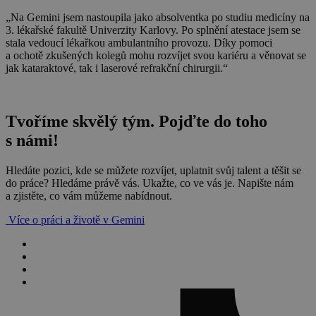
„Na Gemini jsem nastoupila jako absolventka po studiu medicíny na
3. lékařské fakultě Univerzity Karlovy. Po splnění atestace jsem se
stala vedoucí lékařkou ambulantního provozu. Díky pomoci
a ochotě zkušených kolegů mohu rozvíjet svou kariéru a věnovat se
jak kataraktové, tak i laserové refrakční chirurgii.“
Tvoříme skvělý tým. Pojďte do toho
s námi!
Hledáte pozici, kde se můžete rozvíjet, uplatnit svůj talent a těšit se
do práce? Hledáme právě vás. Ukažte, co ve vás je. Napište nám
a zjistěte, co vám můžeme nabídnout.
Více o práci a životě v Gemini