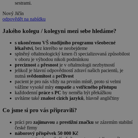
sestrami.
Nový Jičín
odpovědět na nabídku
Jakého kolegu / kolegyni mezi sebe hledáme?
s ukončenou VŠ studijního programu všeobecné
lékařství
, bez kterého se neobejdeme
splněný oftalmologický kmen či specializovaná způsobilost
v oboru je výhodou nikoli podmínkou
preciznost
a
přesnost
je v oftalmologii nezbytností
jelikož je hlavní odpovědností zdraví našich pacientů, je
nutná
svědomitost
a
pečlivost
pacient je pro nás vždy na prvním místě, proto si velmi
vážíme vysoké míry
empatie
a
vstřícného přístupu
každodenní
práce s PC
by neměla být překážkou
uvítáme také
znalost cizích jazyků
, hlavně angličtiny
Co jsme si pro vás připravili?
práci pro
zajímavou
a
prestižní značku
se zázemím stabilní
české firmy
náborový příspěvek 50 000 Kč