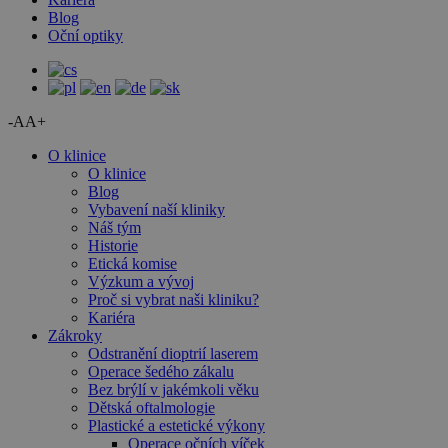
Blog
Oční optiky
-A
A+
O klinice
O klinice
Blog
Vybavení naší kliniky
Náš tým
Historie
Etická komise
Výzkum a vývoj
Proč si vybrat naši kliniku?
Kariéra
Zákroky
Odstranění dioptrií laserem
Operace šedého zákalu
Bez brýlí v jakémkoli věku
Dětská oftalmologie
Plastické a estetické výkony
Operace očních víček