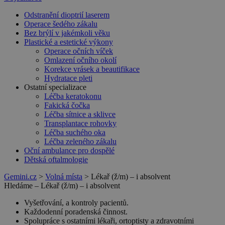
Odstranění dioptrií laserem
Operace šedého zákalu
Bez brýlí v jakémkoli věku
Plastické a estetické výkony
Operace očních víček
Omlazení očního okolí
Korekce vrásek a beautifikace
Hydratace pleti
Ostatní specializace
Léčba keratokonu
Fakická čočka
Léčba sítnice a sklivce
Transplantace rohovky
Léčba suchého oka
Léčba zeleného zákalu
Oční ambulance pro dospělé
Dětská oftalmologie
Gemini.cz
>
Volná místa
>
Lékař (ž/m) – i absolvent
Hledáme – Lékař (ž/m) – i absolvent
Vyšetřování, a kontroly pacientů.
Každodenní poradenská činnost.
Spolupráce s ostatními lékaři, ortoptisty a zdravotními