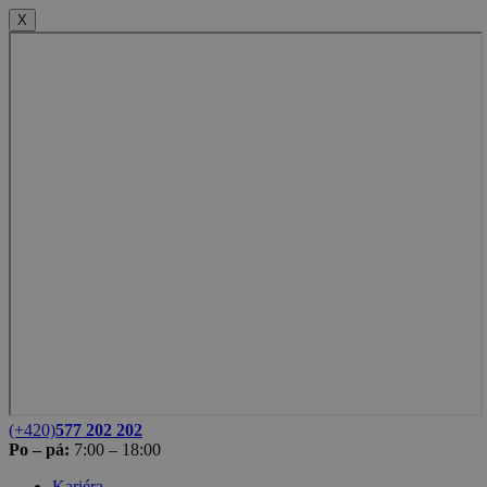
X
(+420)
577 202 202
Po – pá:
7:00 – 18:00
Kariéra