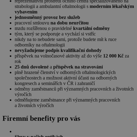
reprezentativní prostředí očního centra specializovaného na
strabologii a ambulantní oftalmologii s
moderním lékařským
vybavením
jednosměnný provoz bez služeb
pracovní smlouvu
na dobu neurčitou
mzdu rozšířenou o pravidelné
kvartální odměny
tým, který se podporuje a vychází si vstříc
nikdy na to nebudete sami, protože budete mít k ruce
odborníky na oftalmologii
nevyžadujeme podpis kvalifikační dohody
příspěvek na volnočasové aktivity až do výše
12 000 Kč
za
rok
25 dnů dovolené
a
příspěvek na stravování
plně hrazené členství v odborných oftalmologických
společnostech a možnost aktivní účasti na odborných
kongresech a seminářích v ČR i zahraničí
odměny zaměstnanců při významných pracovních a životních
výročích
odměňujeme zaměstnance při významných pracovních
a životních výročích
Firemní benefity pro vás
Slevy v našich optikách