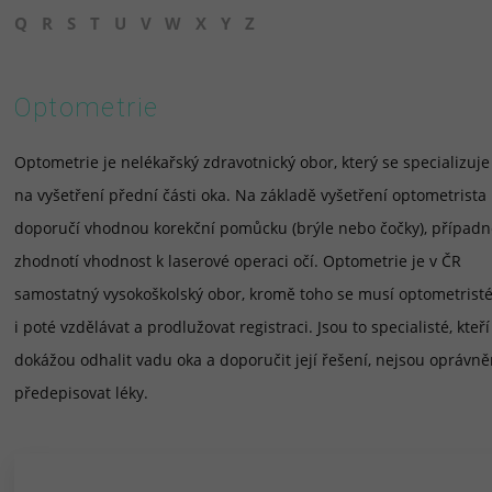
Q
R
S
T
U
V
W
X
Y
Z
Optometrie
Optometrie je nelékařský zdravotnický obor, který se specializuje
na vyšetření přední části oka. Na základě vyšetření optometrista
doporučí vhodnou korekční pomůcku (brýle nebo čočky), případ
zhodnotí vhodnost k laserové operaci očí. Optometrie je v ČR
samostatný vysokoškolský obor, kromě toho se musí optometrist
i poté vzdělávat a prodlužovat registraci. Jsou to specialisté, kteří
dokážou odhalit vadu oka a doporučit její řešení, nejsou oprávně
předepisovat léky.