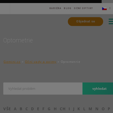
KARIÉRA
BLOG
OČNÍ OPTIKY
Objednat se
Optometrie
Gemini.cz
>
Oční vady a pojmy
>
Optometrie
VŠE
A
B
C
D
E
F
G
H
CH
I
J
K
L
M
N
O
P