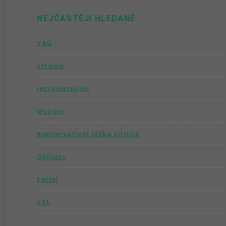
NEJČASTĚJI HLEDANÉ
YAG
Stroma
Intravitreální
Myopie
Konzervativní léčba sítnice
Okluzor
Epitel
CXL