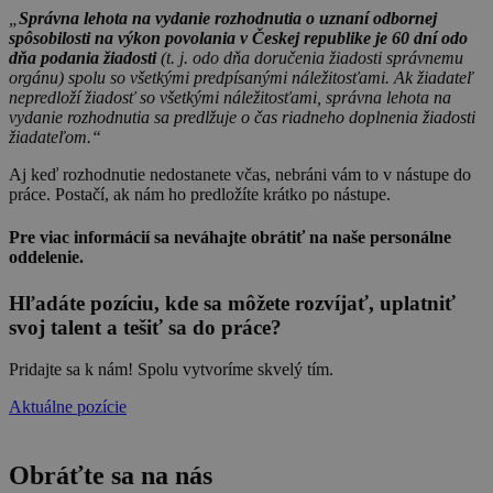
„
Správna lehota na vydanie rozhodnutia o uznaní odbornej
spôsobilosti na výkon povolania v Českej republike je 60 dní odo
dňa podania žiadosti
(t. j. odo dňa doručenia žiadosti správnemu
orgánu) spolu so všetkými predpísanými náležitosťami. Ak žiadateľ
nepredloží žiadosť so všetkými náležitosťami, správna lehota na
vydanie rozhodnutia sa predlžuje o čas riadneho doplnenia žiadosti
žiadateľom.“
Aj keď rozhodnutie nedostanete včas, nebráni vám to v nástupe do
práce. Postačí, ak nám ho predložíte krátko po nástupe.
Pre viac informácií sa neváhajte obrátiť na naše personálne
oddelenie.
Hľadáte pozíciu, kde sa môžete rozvíjať, uplatniť
svoj talent a tešiť sa do práce?
Pridajte sa k nám! Spolu vytvoríme skvelý tím.
Aktuálne pozície
Obráťte sa na nás