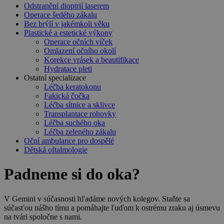
Odstranění dioptrií laserem
Operace šedého zákalu
Bez brýlí v jakémkoli věku
Plastické a estetické výkony
Operace očních víček
Omlazení očního okolí
Korekce vrásek a beautifikace
Hydratace pleti
Ostatní specializace
Léčba keratokonu
Fakická čočka
Léčba sítnice a sklivce
Transplantace rohovky
Léčba suchého oka
Léčba zeleného zákalu
Oční ambulance pro dospělé
Dětská oftalmologie
Padneme si do oka?
V Gemini v súčasnosti hľadáme nových kolegov. Staňte sa
súčasťou nášho tímu a pomáhajte ľuďom k ostrému zraku aj úsmevu
na tvári spoločne s nami.