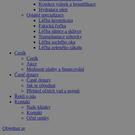
Korekce vrásek a beautifikace
Hydratace pleti
Ostatní specializace
Léčba keratokonu
Fakická čočka
Léčba sítnice a sklivce
Transplantace rohovky
Léčba suchého oka
Léčba zeleného zákalu
Ceník
Ceník
Akce
Možnosti platby a financování
Časté dotazy
Časté dotazy
Jak se objednat
Přehled očních vad a pojmů
Řekli o nás
Kontakt
Naše kliniky
Kontakt
Oční optiky
Objednat se