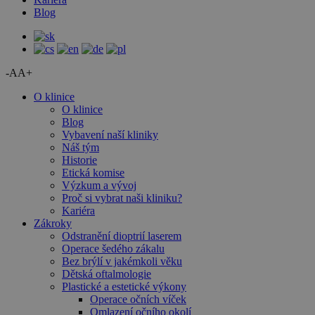
Blog
-A
A+
O klinice
O klinice
Blog
Vybavení naší kliniky
Náš tým
Historie
Etická komise
Výzkum a vývoj
Proč si vybrat naši kliniku?
Kariéra
Zákroky
Odstranění dioptrií laserem
Operace šedého zákalu
Bez brýlí v jakémkoli věku
Dětská oftalmologie
Plastické a estetické výkony
Operace očních víček
Omlazení očního okolí