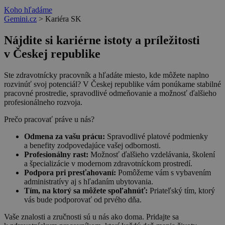
Koho hľadáme
Gemini.cz
>
Kariéra SK
Nájdite si kariérne istoty a príležitosti
v Českej republike
Ste zdravotnícky pracovník a hľadáte miesto, kde môžete naplno
rozvinúť svoj potenciál? V Českej republike vám ponúkame stabilné
pracovné prostredie, spravodlivé odmeňovanie a možnosť ďalšieho
profesionálneho rozvoja.
Prečo pracovať práve u nás?
Odmena za vašu prácu:
Spravodlivé platové podmienky
a benefity zodpovedajúce vašej odbornosti.
Profesionálny rast:
Možnosť ďalšieho vzdelávania, školení
a špecializácie v modernom zdravotníckom prostredí.
Podpora pri presťahovaní:
Pomôžeme vám s vybavením
administratívy aj s hľadaním ubytovania.
Tím, na ktorý sa môžete spoľahnúť:
Priateľský tím, ktorý
vás bude podporovať od prvého dňa.
Vaše znalosti a zručnosti sú u nás ako doma. Pridajte sa