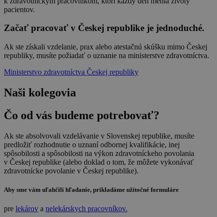
k zdravotníckym pracovníkom, ktorí každý deň menia životy
pacientov.
Začať pracovať v Českej republike je jednoduché.
Ak ste získali vzdelanie, prax alebo atestačnú skúšku mimo Českej
republiky, musíte požiadať o uznanie na ministerstve zdravotníctva.
Ministerstvo zdravotníctva Českej republiky
Naši kolegovia
Čo od vás budeme potrebovať?
Ak ste absolvovali vzdelávanie v Slovenskej republike, musíte
predložiť rozhodnutie o uznaní odbornej kvalifikácie, inej
spôsobilosti a spôsobilosti na výkon zdravotníckeho povolania
v Českej republike (alebo doklad o tom, že môžete vykonávať
zdravotnícke povolanie v Českej republike).
Aby sme vám uľahčili hľadanie, prikladáme užitočné formuláre
pre
lekárov
a
nelekárskych pracovníkov.