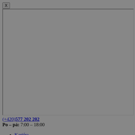
X
(+420)
577 202 202
Po – pá:
7:00 – 18:00
Kariéra