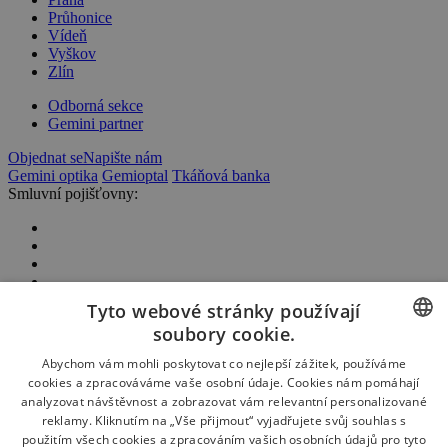
Průhonice
Vídeň
Vyškov
Zlín
Odborná sekce
Gemini partner
Objednat se
Napište nám
Gemini optika
Gemioptal
Tkáňová banka
Smluvní pojišťovny:
Tyto webové stránky používají
soubory cookie.
CZECH
Abychom vám mohli poskytovat co nejlepší zážitek, používáme
cookies a zpracováváme vaše osobní údaje. Cookies nám pomáhají
Partneři:
ENGLISH
analyzovat návštěvnost a zobrazovat vám relevantní personalizované
reklamy. Kliknutím na „Vše přijmout“ vyjadřujete svůj souhlas s
SLOVAK
použitím všech cookies a zpracováním vašich osobních údajů pro tyto